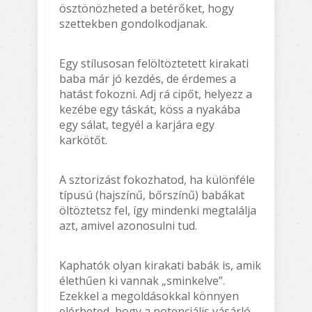
ösztönözheted a betérőket, hogy
szettekben gondolkodjanak.
Egy stílusosan felöltöztetett kirakati
baba már jó kezdés, de érdemes a
hatást fokozni. Adj rá cipőt, helyezz a
kezébe egy táskát, köss a nyakába
egy sálat, tegyél a karjára egy
karkötőt.
A sztorizást fokozhatod, ha különféle
típusú (hajszínű, bőrszínű) babákat
öltöztetsz fel, így mindenki megtalálja
azt, amivel azonosulni tud.
Kaphatók olyan kirakati babák is, amik
élethűen ki vannak „sminkelve”.
Ezekkel a megoldásokkal könnyen
elérheted, hogy a potenciális vásárló