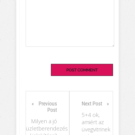
Previous
Next Post
Post
5+4 ok,
Milyen a jó
amiért az
üzletberendezés
üvegvitrinek