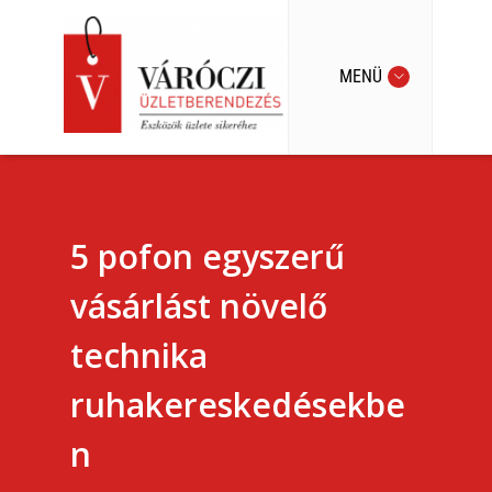
MENÜ
5 pofon egyszerű
vásárlást növelő
technika
ruhakereskedésekbe
n