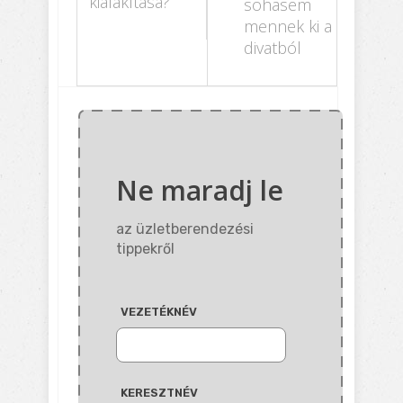
kialakítása?
sohasem
mennek ki a
divatból
Ne maradj le
az üzletberendezési
tippekről
VEZETÉKNÉV
KERESZTNÉV