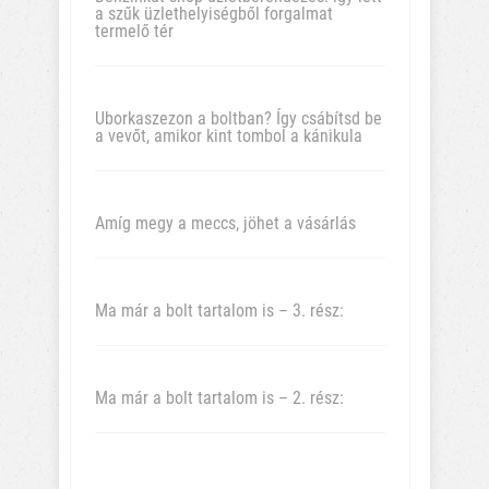
a szűk üzlethelyiségből forgalmat
termelő tér
Uborkaszezon a boltban? Így csábítsd be
a vevőt, amikor kint tombol a kánikula
Amíg megy a meccs, jöhet a vásárlás
Ma már a bolt tartalom is – 3. rész:
Ma már a bolt tartalom is – 2. rész: