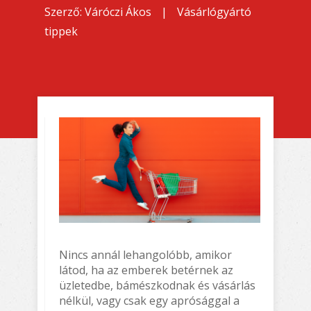
Szerző:
Váróczi Ákos
|
Vásárlógyártó
tippek
Nincs annál lehangolóbb, amikor
látod, ha az emberek betérnek az
üzletedbe, bámészkodnak és vásárlás
nélkül, vagy csak egy aprósággal a