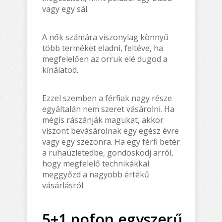
vagy egy sál.
A nők számára viszonylag könnyű
több terméket eladni, feltéve, ha
megfelelően az orruk elé dugod a
kínálatod.
Ezzel szemben a férfiak nagy része
egyáltalán nem szeret vásárolni. Ha
mégis rászánják magukat, akkor
viszont bevásárolnak egy egész évre
vagy egy szezonra. Ha egy férfi betér
a ruhaüzletedbe, gondoskodj arról,
hogy megfelelő technikákkal
meggyőzd a nagyobb értékű
vásárlásról.
5+1 pofon egyszerű