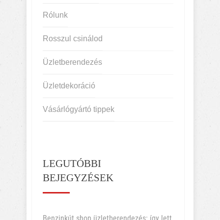
Rólunk
Rosszul csinálod
Üzletberendezés
Üzletdekoráció
Vásárlógyártó tippek
LEGUTÓBBI
BEJEGYZÉSEK
Benzinkút shop üzletberendezés: így lett