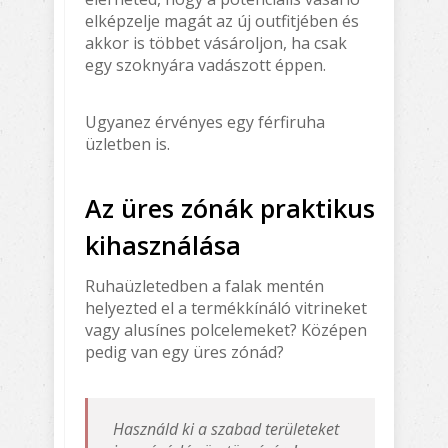
elképzelje magát az új outfitjében és
akkor is többet vásároljon, ha csak
egy szoknyára vadászott éppen.
Ugyanez érvényes egy férfiruha
üzletben is.
Az üres zónák praktikus
kihasználása
Ruhaüzletedben a falak mentén
helyezted el a termékkínáló vitrineket
vagy alusínes polcelemeket? Középen
pedig van egy üres zónád?
Használd ki a szabad területeket