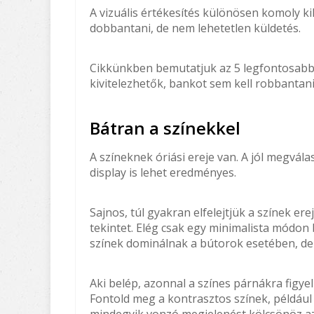
A vizuális értékesítés különösen komoly ki
dobbantani, de nem lehetetlen küldetés.
Cikkünkben bemutatjuk az 5 legfontosabb 
kivitelezhetők, bankot sem kell robbantani 
Bátran a színekkel
A színeknek óriási ereje van. A jól megvál
display is lehet eredményes.
Sajnos, túl gyakran elfelejtjük a színek e
tekintet. Elég csak egy minimalista módon
színek dominálnak a bútorok esetében, de 
Aki belép, azonnal a színes párnákra figye
Fontold meg a kontrasztos színek, például
mindegyik vonzó megjelenést kölcsönöz az