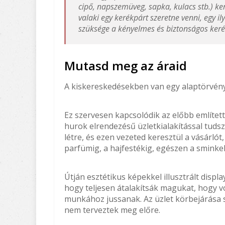
cipő, napszemüveg, sapka, kulacs stb.) ke
valaki egy kerékpárt szeretne venni, egy i
szüksége a kényelmes és biztonságos ker
Mutasd meg az áraid
A kiskereskedésekben van egy alaptörvény.
Ez szervesen kapcsolódik az előbb említet
hurok elrendezésű üzletkialakítással tuds
létre, és ezen vezeted keresztül a vásárlót
parfümig, a hajfestékig, egészen a sminke
Útján esztétikus képekkel illusztrált displa
hogy teljesen átalakítsák magukat, hogy 
munkához jussanak. Az üzlet körbejárása 
nem terveztek meg előre.