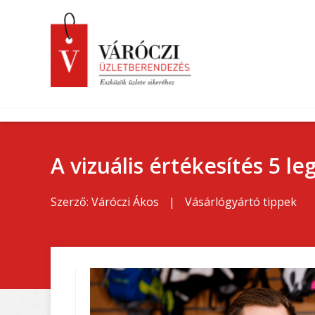
A vizuális értékesítés 5 
Szerző:
Váróczi Ákos
|
Vásárlógyártó tippek