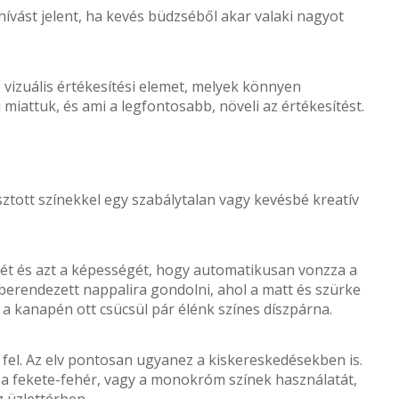
hívást jelent, ha kevés büdzséből akar valaki nagyot
vizuális értékesítési elemet, melyek könnyen
miattuk, és ami a legfontosabb, növeli az értékesítést.
asztott színekkel egy szabálytalan vagy kevésbé kreatív
rejét és azt a képességét, hogy automatikusan vonzza a
 berendezett nappalira gondolni, ahol a matt és szürke
a kanapén ott csücsül pár élénk színes díszpárna.
l fel. Az elv pontosan ugyanez a kiskereskedésekben is.
 a fekete-fehér, vagy a monokróm színek használatát,
 üzlettérben.