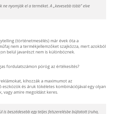
ek ne nyomják el a terméket. A „kevesebb több” elve
rytelling (történetmesélés) már évek óta a
 műfaj nem a termékjellemzőket szajkózza, mert azokból
gon belül javarészt nem is különböznek.
as fordulatszámon pörög az értékesítés?
i reklámokat, kihozzák a maximumot az
ó eszközök és áruk tökéletes kombinációjával egy olyan
k, vagy amire megoldást keres.
 is beszédesebb egy teljes felszerelésbe bújtatott (ruha,