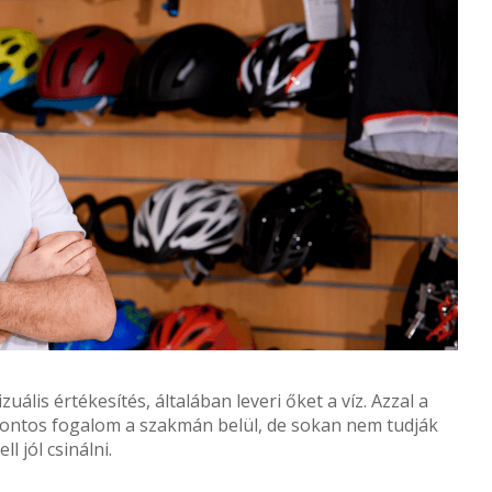
uális értékesítés, általában leveri őket a víz. Azzal a
fontos fogalom a szakmán belül, de sokan nem tudják
l jól csinálni.