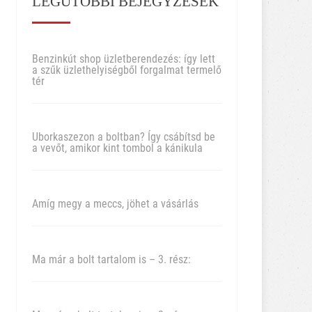
LEGUTÓBBI BEJEGYZÉSEK
Benzinkút shop üzletberendezés: így lett
a szűk üzlethelyiségből forgalmat termelő
tér
Uborkaszezon a boltban? Így csábítsd be
a vevőt, amikor kint tombol a kánikula
Amíg megy a meccs, jöhet a vásárlás
Ma már a bolt tartalom is – 3. rész: