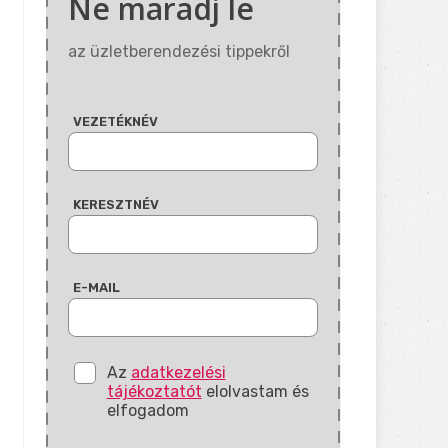
Ne maradj le
az üzletberendezési tippekről
VEZETÉKNÉV
KERESZTNÉV
E-MAIL
Az
adatkezelési
tájékoztatót
elolvastam és
elfogadom