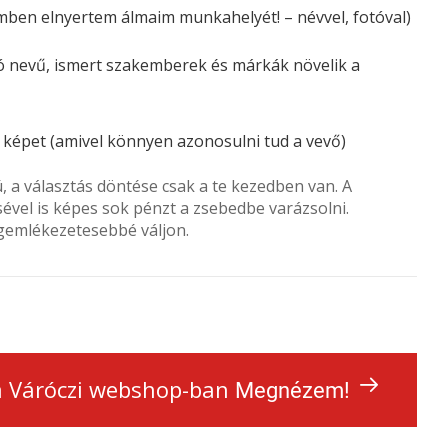
ben elnyertem álmaim munkahelyét! – névvel, fotóval)
 jó nevű, ismert szakemberek és márkák növelik a
 képet (amivel könnyen azonosulni tud a vevő)
, a választás döntése csak a te kezedben van. A
ével is képes sok pénzt a zsebedbe varázsolni.
egemlékezetesebbé váljon.
 a Váróczi webshop-ban
Megnézem!