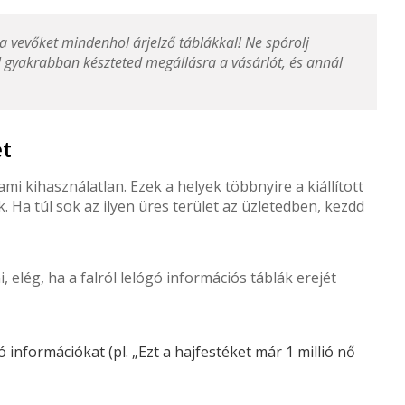
g a vevőket mindenhol árjelző táblákkal! Ne spórolj
l gyakrabban készteted megállásra a vásárlót, és annál
et
mi kihasználatlan. Ezek a helyek többnyire a kiállított
 Ha túl sok az ilyen üres terület az üzletedben, kezdd
elég, ha a falról lelógó információs táblák erejét
nformációkat (pl. „Ezt a hajfestéket már 1 millió nő