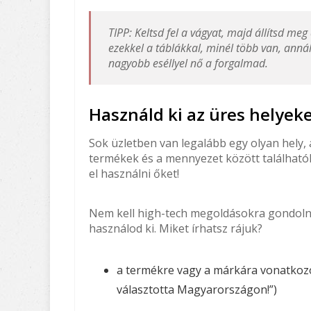
TIPP: Keltsd fel a vágyat, majd állítsd me
ezekkel a táblákkal, minél több van, anná
nagyobb eséllyel nő a forgalmad.
Használd ki az üres helyek
Sok üzletben van legalább egy olyan hely, a
termékek és a mennyezet között találhatók.
el használni őket!
Nem kell high-tech megoldásokra gondolni, 
használod ki. Miket írhatsz rájuk?
a termékre vagy a márkára vonatkozó i
választotta Magyarországon!”)