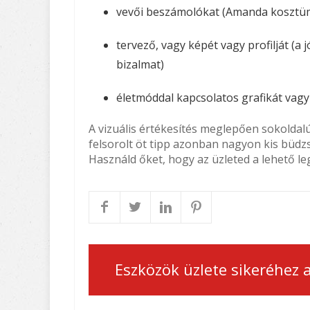
vevői beszámolókat (Amanda kosztüm
tervező, vagy képét vagy profilját (a
bizalmat)
életmóddal kapcsolatos grafikát vagy
A vizuális értékesítés meglepően sokoldalú
felsorolt öt tipp azonban nagyon kis büdzs
Használd őket, hogy az üzleted a lehető l
Eszközök üzlete sikeréhez