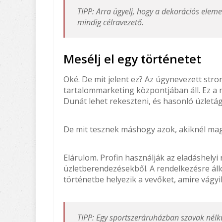
TIPP: Arra ügyelj, hogy a dekorációs elem
mindig célravezető.
Mesélj el egy történetet
Oké. De mit jelent ez? Az úgynevezett stro
tartalommarketing központjában áll. Ez a
Dunát lehet rekeszteni, és hasonló üzletá
De mit tesznek máshogy azok, akiknél mag
Elárulom. Profin használják az eladáshely
üzletberendezésekből. A rendelkezésre áll
történetbe helyezik a vevőket, amire vágyi
TIPP: Egy sportszeráruházban szavak nélkül