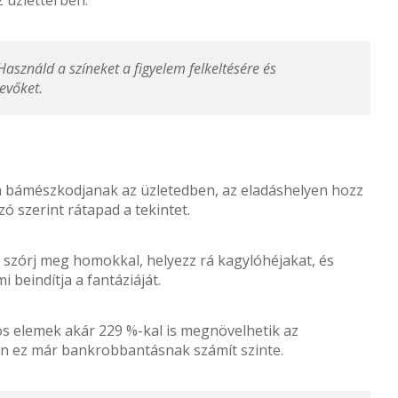
asználd a színeket a figyelem felkeltésére és
evőket.
án bámészkodjanak az üzletedben, az eladáshelyen hozz
ó szerint rátapad a tekintet.
t szórj meg homokkal, helyezz rá kagylóhéjakat, és
 beindítja a fantáziáját.
os elemek akár 229 %-kal is megnövelhetik az
ben ez már bankrobbantásnak számít szinte.