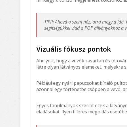
TIPP: Ahová a szem néz, arra megy a láb. H
segítségükkel vidd a POP állványokhoz a v
Vizuális fókusz pontok
Ahelyett, hogy a vevők zavartan és tétov
létre olyan látványos elemeket, melyekre sz
Például egy nyári papucsokat kínáló pulto
azonnal egy történetbe csöppen a vevő, ami
Egyes tanulmányok szerint ezek a látvány
eladásokat. Ilyen filléres megoldás eseté