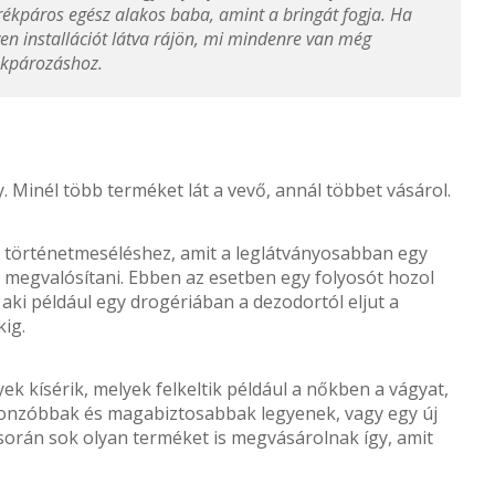
rékpáros egész alakos baba, amint a bringát fogja. Ha
lyen installációt látva rájön, mi mindenre van még
ékpározáshoz.
 Minél több terméket lát a vevő, annál többet vásárol.
t történetmeséléshez, amit a leglátványosabban egy
z megvalósítani. Ebben az esetben egy folyosót hozol
, aki például egy drogériában a dezodortól eljut a
kig.
yek kísérik, melyek felkeltik például a nőkben a vágyat,
vonzóbbak és magabiztosabbak legyenek, vagy egy új
során sok olyan terméket is megvásárolnak így, amit