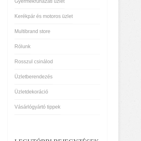
Gyermekruházati üzlet
Kerékpár és motoros üzlet
Multibrand store
Rólunk
Rosszul csinálod
Üzletberendezés
Üzletdekoráció
Vásárlógyártó tippek