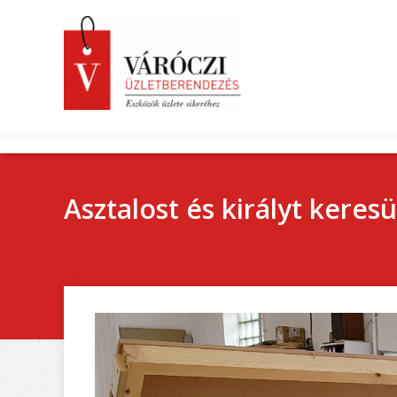
Asztalost és ​​​​királyt ke