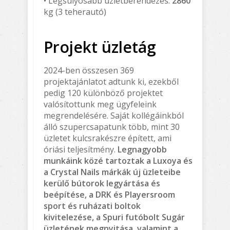
• Legsúlyosabb üzletberendezés:
2860
kg (3 teherautó)
Projekt üzletág
2024-ben összesen 369
projektajánlatot adtunk ki, ezekből
pedig 120 különböző projektet
valósítottunk meg ügyfeleink
megrendelésére. Saját kollégáinkból
álló szupercsapatunk több, mint 30
üzletet kulcsrakészre épített, ami
óriási teljesítmény.
Legnagyobb
munkáink közé tartoztak a Luxoya és
a Crystal Nails márkák új üzleteibe
kerülő bútorok legyártása és
beépítése, a DRK és Playersroom
sport és ruházati boltok
kivitelezése, a Spuri futóbolt Sugár
üzletének megnyitása, valamint a