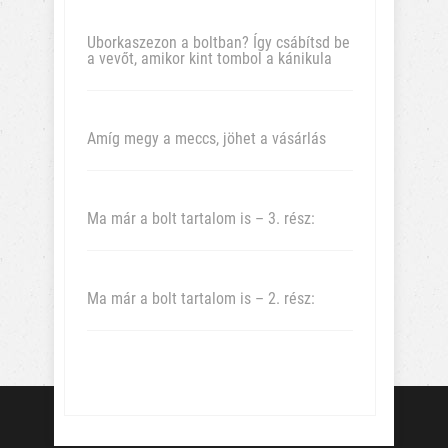
Uborkaszezon a boltban? Így csábítsd be
a vevőt, amikor kint tombol a kánikula
Amíg megy a meccs, jöhet a vásárlás
Ma már a bolt tartalom is – 3. rész:
Ma már a bolt tartalom is – 2. rész: