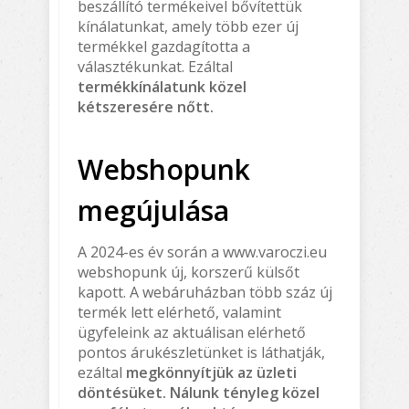
beszállító termékeivel bővítettük
kínálatunkat, amely több ezer új
termékkel gazdagította a
választékunkat. Ezáltal
termékkínálatunk közel
kétszeresére nőtt.
Webshopunk
megújulása
A 2024-es év során a www.varoczi.eu
webshopunk új, korszerű külsőt
kapott. A webáruházban több száz új
termék lett elérhető, valamint
ügyfeleink az aktuálisan elérhető
pontos árukészletünket is láthatják,
ezáltal
megkönnyítjük az üzleti
döntésüket. Nálunk tényleg közel