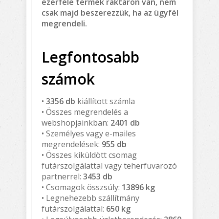
ezerféle termék raktáron van, nem
csak majd beszerezzük, ha az ügyfél
megrendeli.
Legfontosabb
számok
•
3356 db
kiállított számla
• Összes megrendelés a
webshopjainkban:
2401 db
• Személyes vagy e-mailes
megrendelések:
955 db
• Összes kiküldött csomag
futárszolgálattal vagy teherfuvarozó
partnerrel:
3453 db
• Csomagok összsúly:
13896 kg
• Legnehezebb szállítmány
futárszolgálattal:
650 kg