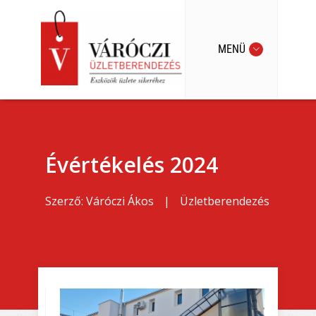
MENÜ
Évértékelés 2024
Szerző:
Váróczi Ákos
|
Üzletberendezés