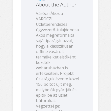
About the Author
Váróczi Ákos a
VÁRÓCZI
Üzletberendezés
ügyvezető-tulajdonosa
Ákos megreformálta
saját iparágát azzal,
hogy a klasszikusan
offline vásárolt
termékeiket elsőként
kezdték
webáruházban is
értékesíteni. Projekt
üzletáguk évente közel
150 boltot újít meg,
melybe ők gyártják és
építik be az üzleti
bútorokat.
Végzettsége: