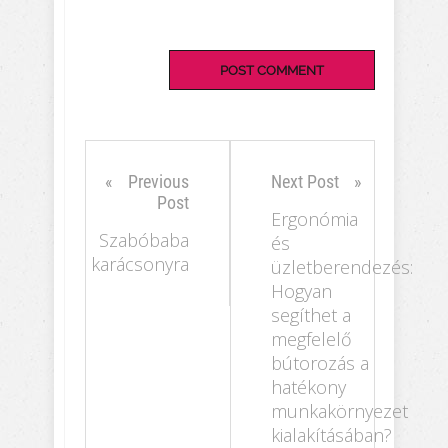
Previous
Next Post
Post
Ergonómia
Szabóbaba
és
karácsonyra
üzletberendezés:
Hogyan
segíthet a
megfelelő
bútorozás a
hatékony
munkakörnyezet
kialakításában?