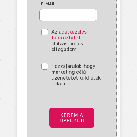
E-MAIL
Az
adatkezelési
tájékoztatót
elolvastam és
elfogadom
Hozzájárulok, hogy
marketing célú
üzeneteket küldjetek
nekem
KÉREM A
TIPPEKET!