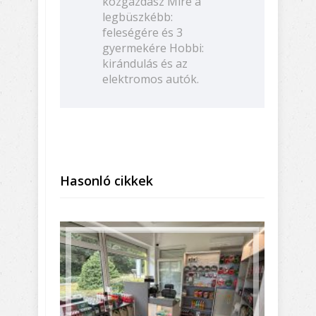
közgazdász Mire a
legbüszkébb:
feleségére és 3
gyermekére Hobbi:
kirándulás és az
elektromos autók.
Hasonló cikkek