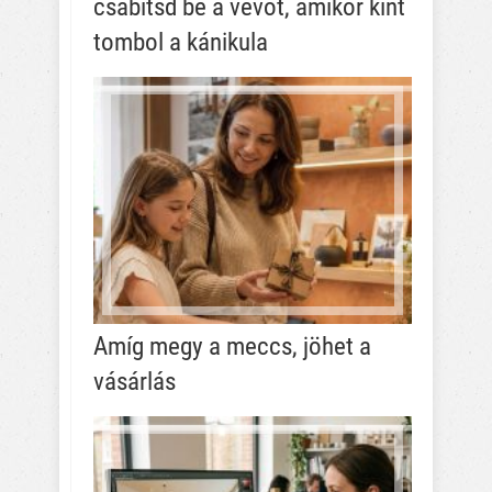
csábítsd be a vevőt, amikor kint
tombol a kánikula
Amíg megy a meccs, jöhet a
vásárlás