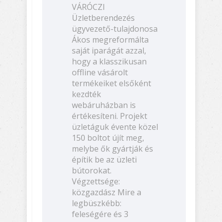
VÁRÓCZI
Üzletberendezés
ügyvezető-tulajdonosa
Ákos megreformálta
saját iparágát azzal,
hogy a klasszikusan
offline vásárolt
termékeiket elsőként
kezdték
webáruházban is
értékesíteni. Projekt
üzletáguk évente közel
150 boltot újít meg,
melybe ők gyártják és
építik be az üzleti
bútorokat.
Végzettsége:
közgazdász Mire a
legbüszkébb:
feleségére és 3