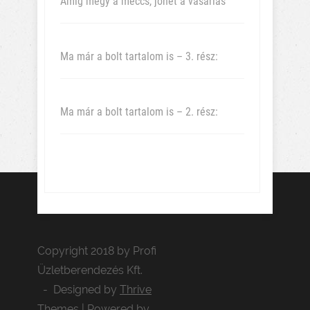
Amíg megy a meccs, jöhet a vásárlás
Ma már a bolt tartalom is – 3. rész:
Ma már a bolt tartalom is – 2. rész:
Copyright 2018 by Profi
Üzletberendezés Kft.
- Designed by
Thrive
Themes
| Powered by