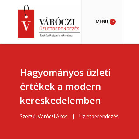
MENÜ
Hagyományos üzleti
értékek a modern
kereskedelemben
Szerző:
Váróczi Ákos
|
Üzletberendezés