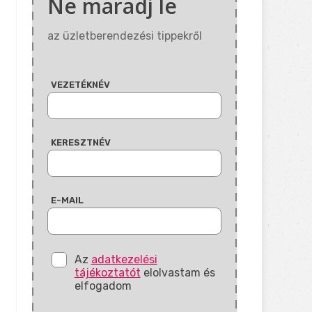
Ne maradj le
az üzletberendezési tippekről
VEZETÉKNÉV
KERESZTNÉV
E-MAIL
Az
adatkezelési
tájékoztatót
elolvastam és
elfogadom