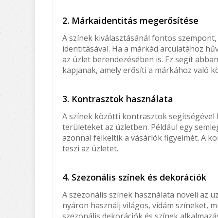
2. Márkaidentitás megerősítése
A színek kiválasztásánál fontos szempont
identitásával. Ha a márkád arculatához hű
az üzlet berendezésében is. Ez segít abba
kapjanak, amely erősíti a márkához való k
3. Kontrasztok használata
A színek közötti kontrasztok segítségéve
területeket az üzletben. Például egy semle
azonnal felkeltik a vásárlók figyelmét. A
teszi az üzletet.
4. Szezonális színek és dekorációk
A szezonális színek használata növeli az üz
nyáron használj világos, vidám színeket, 
szezonális dekorációk és színek alkalmazá