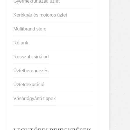
Gyermekruházati üzlet
Kerékpár és motoros üzlet
Multibrand store
Rólunk
Rosszul csinálod
Üzletberendezés
Üzletdekoráció
Vásárlógyártó tippek