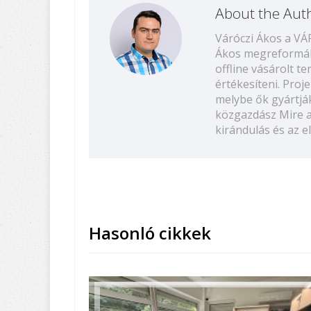
About the Aut
Váróczi Ákos a V
Ákos megreformált
offline vásárolt 
értékesíteni. Proj
melybe ők gyártják
közgazdász Mire a
kirándulás és az 
Hasonló cikkek