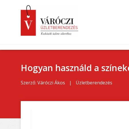
Hogyan használd a színeke
Szerző:
Váróczi Ákos
|
Üzletberendezés