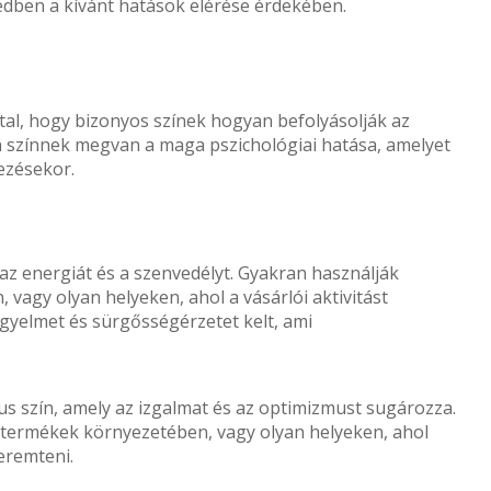
edben a kívánt hatások elérése érdekében.
utal, hogy bizonyos színek hogyan befolyásolják az
n színnek megvan a maga pszichológiai hatása, amelyet
ezésekor.
, az energiát és a szenvedélyt. Gyakran használják
 vagy olyan helyeken, ahol a vásárlói aktivitást
 figyelmet és sürgősségérzetet kelt, ami
us szín, amely az izgalmat és az optimizmust sugározza.
termékek környezetében, vagy olyan helyeken, ahol
eremteni.