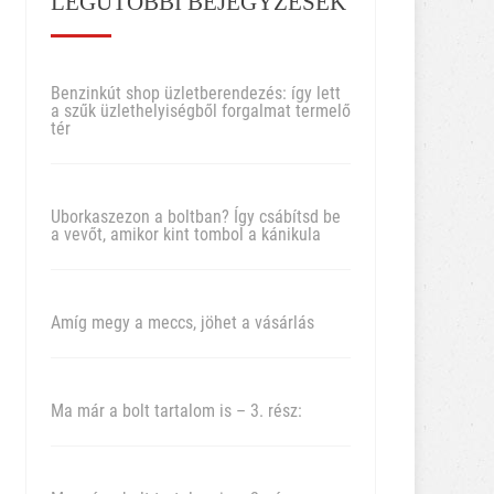
LEGUTÓBBI BEJEGYZÉSEK
Benzinkút shop üzletberendezés: így lett
a szűk üzlethelyiségből forgalmat termelő
tér
Uborkaszezon a boltban? Így csábítsd be
a vevőt, amikor kint tombol a kánikula
Amíg megy a meccs, jöhet a vásárlás
Ma már a bolt tartalom is – 3. rész: