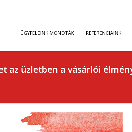
ÜGYFELEINK MONDTÁK
REFERENCIÁINK
t az üzletben a vásárlói élmén