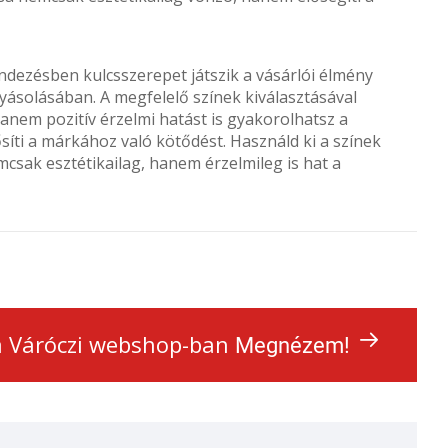
ndezésben kulcsszerepet játszik a vásárlói élmény
yásolásában. A megfelelő színek kiválasztásával
nem pozitív érzelmi hatást is gyakorolhatsz a
ősíti a márkához való kötődést. Használd ki a színek
emcsak esztétikailag, hanem érzelmileg is hat a
 a Váróczi webshop-ban
Megnézem!