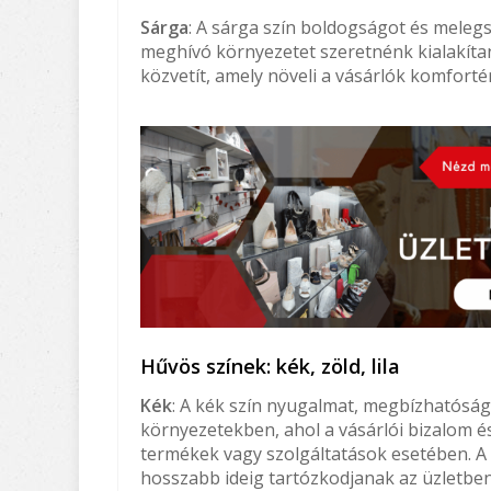
Sárga
: A sárga szín boldogságot és melegs
meghívó környezetet szeretnénk kialakítani
közvetít, amely növeli a vásárlók komforté
Hűvös színek: kék, zöld, lila
Kék
: A kék szín nyugalmat, megbízhatóság
környezetekben, ahol a vásárlói bizalom 
termékek vagy szolgáltatások esetében. A 
hosszabb ideig tartózkodjanak az üzletben