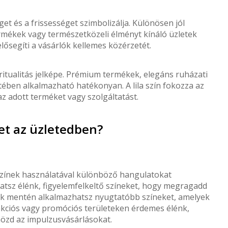
get és a frissességet szimbolizálja. Különösen jól
rmékek vagy természetközeli élményt kínáló üzletek
lősegíti a vásárlók kellemes közérzetét.
 spiritualitás jelképe. Prémium termékek, elegáns ruházati
tében alkalmazható hatékonyan. A lila szín fokozza az
az adott terméket vagy szolgáltatást.
et az üzletedben?
színek használatával különböző hangulatokat
hatsz élénk, figyelemfelkeltő színeket, hogy megragadd
alak mentén alkalmazhatsz nyugtatóbb színeket, amelyek
 akciós vagy promóciós területeken érdemes élénk,
nözd az impulzusvásárlásokat.