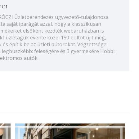
hor
ÁRÓCZI Üzletberendezés ügyvezető-tulajdonosa
a saját iparágát azzal, hogy a klasszikusan
termékeiket elsőként kezdték webáruházban is
ekt üzletáguk évente közel 150 boltot újít meg,
 és építik be az üzleti bútorokat. Végzettsége:
 legbüszkébb: feleségére és 3 gyermekére Hobbi:
elektromos autók.