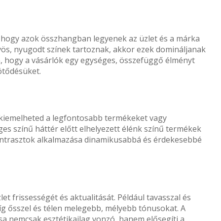
, hogy azok összhangban legyenek az üzlet és a márka
vös, nyugodt színek tartoznak, akkor ezek domináljanak
n, hogy a vásárlók egy egységes, összefüggő élményt
ötődésüket.
l kiemelheted a legfontosabb termékeket vagy
ges színű háttér előtt elhelyezett élénk színű termékek
 kontrasztok alkalmazása dinamikusabbá és érdekesebbé
let frissességét és aktualitását. Például tavasszal és
míg ősszel és télen melegebb, mélyebb tónusokat. A
sa nemcsak esztétikailag vonzó, hanem elősegíti a