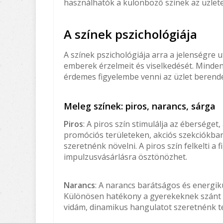
használhatók a különböző színek az üzlet
A színek pszichológiája
A színek pszichológiája arra a jelenségre 
emberek érzelmeit és viselkedését. Minde
érdemes figyelembe venni az üzlet berend
Meleg színek: piros, narancs, sárga
Piros
: A piros szín stimulálja az éberséget
promóciós területeken, akciós szekciókban,
szeretnénk növelni. A piros szín felkelti a
impulzusvásárlásra ösztönözhet.
Narancs
: A narancs barátságos és energik
Különösen hatékony a gyerekeknek szánt 
vidám, dinamikus hangulatot szeretnénk t