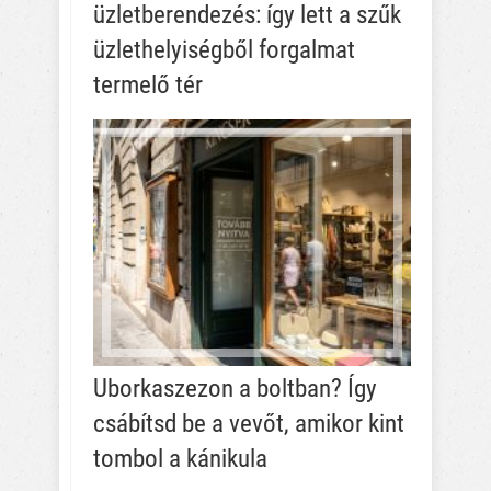
üzletberendezés: így lett a szűk
üzlethelyiségből forgalmat
termelő tér
Uborkaszezon a boltban? Így
csábítsd be a vevőt, amikor kint
tombol a kánikula