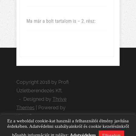
Ma már a bolt tartalom is – 2. rész:
Copyright 2018 by Profi
Üzletberendezés Kft.
- Designed by
Thrive
Themes
| Powered by
WordPress
Ez a weboldal cookie-kat használ a felhasználói élmény javítása
Adatvédelem
GDPR adatkérés
érdekében. Adatvédelmi szabályainkról és cookie kezelésünkről
Cookie kezelés
bővebb információt itt találsz:
Adatvédelem
Elfogadom