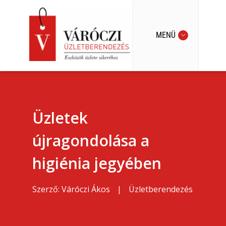
MENÜ
Üzletek
újragondolása a
higiénia jegyében
Szerző:
Váróczi Ákos
|
Üzletberendezés