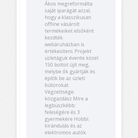
Ákos megreformálta
saját iparágát azzal,
hogy a klasszikusan
offline vásárolt
termékeiket elsőként
kezdték
webáruházban is
értékesíteni. Projekt
üzletáguk évente közel
150 boltot újít meg,
melybe ők gyártják és
építik be az üzleti
bútorokat.
Végzettsége:
közgazdász Mire a
legbüszkébb:
feleségére és 3
gyermekére Hobbi:
kirándulás és az
elektromos autók.