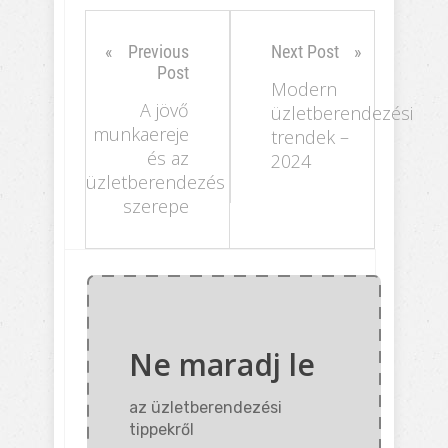
Previous
Next Post
Post
Modern
A jövő
üzletberendezési
munkaereje
trendek –
és az
2024
üzletberendezés
szerepe
Ne maradj le
az üzletberendezési
tippekről