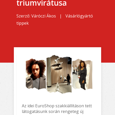
triumvirátusa
Szerző:
Váróczi Ákos
|
Vásárlógyártó
tippek
Az idei EuroShop szakkiállításon tett
látogatásunk során rengeteg új