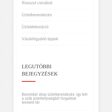
Rosszul csinálod
Üzletberendezés
Üzletdekoráció
Vásárlógyártó tippek
LEGUTÓBBI
BEJEGYZÉSEK
Benzinkút shop üzletberendezés: így lett
a szűk üzlethelyiségből forgalmat
termelő tér