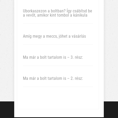
Uborkaszezon a boltban? Így csábítsd be
a vevőt, amikor kint tombol a kánikula
Amíg megy a meccs, jöhet a vásárlás
Ma már a bolt tartalom is – 3. rész:
Ma már a bolt tartalom is – 2. rész: