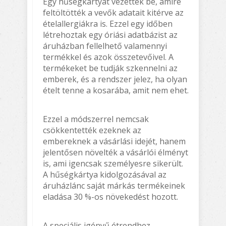
Egy hűségkártyát vezettek be, amire
feltöltötték a vevők adatait kitérve az
ételallergiákra is. Ezzel egy időben
létrehoztak egy óriási adatbázist az
áruházban fellelhető valamennyi
termékkel és azok összetevőivel. A
termékeket be tudják szkennelni az
emberek, és a rendszer jelez, ha olyan
ételt tenne a kosarába, amit nem ehet.
Ezzel a módszerrel nemcsak
csökkentették ezeknek az
embereknek a vásárlási idejét, hanem
jelentősen növelték a vásárlói élményt
is, ami igencsak személyesre sikerült.
A hűségkártya kidolgozásával az
áruházlánc saját márkás termékeinek
eladása 30 %-os növekedést hozott.
A speciális igényű étrendhez