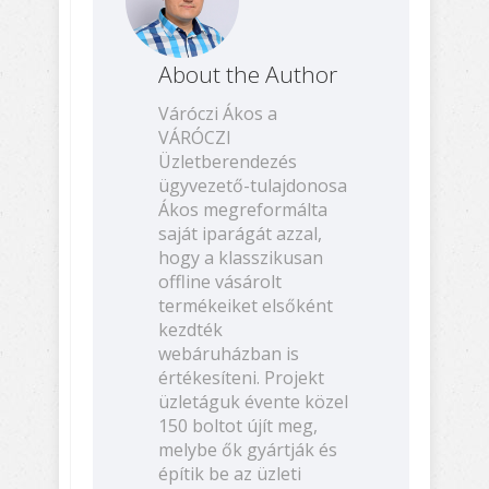
About the Author
Váróczi Ákos a
VÁRÓCZI
Üzletberendezés
ügyvezető-tulajdonosa
Ákos megreformálta
saját iparágát azzal,
hogy a klasszikusan
offline vásárolt
termékeiket elsőként
kezdték
webáruházban is
értékesíteni. Projekt
üzletáguk évente közel
150 boltot újít meg,
melybe ők gyártják és
építik be az üzleti