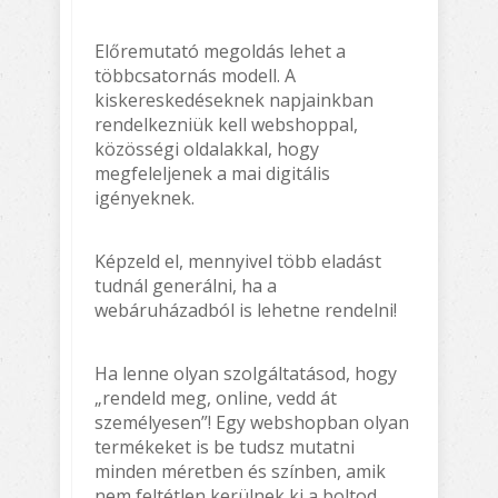
Előremutató megoldás lehet a
többcsatornás modell. A
kiskereskedéseknek napjainkban
rendelkezniük kell webshoppal,
közösségi oldalakkal, hogy
megfeleljenek a mai digitális
igényeknek.
Képzeld el, mennyivel több eladást
tudnál generálni, ha a
webáruházadból is lehetne rendelni!
Ha lenne olyan szolgáltatásod, hogy
„rendeld meg, online, vedd át
személyesen”! Egy webshopban olyan
termékeket is be tudsz mutatni
minden méretben és színben, amik
nem feltétlen kerülnek ki a boltod