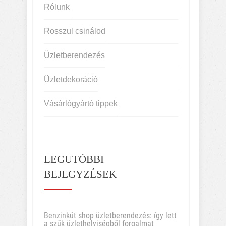
Rólunk
Rosszul csinálod
Üzletberendezés
Üzletdekoráció
Vásárlógyártó tippek
LEGUTÓBBI
BEJEGYZÉSEK
Benzinkút shop üzletberendezés: így lett
a szűk üzlethelyiségből forgalmat