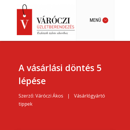
MENÜ
A vásárlási döntés 5
lépése
Szerző:
Váróczi Ákos
|
Vásárlógyártó
tippek