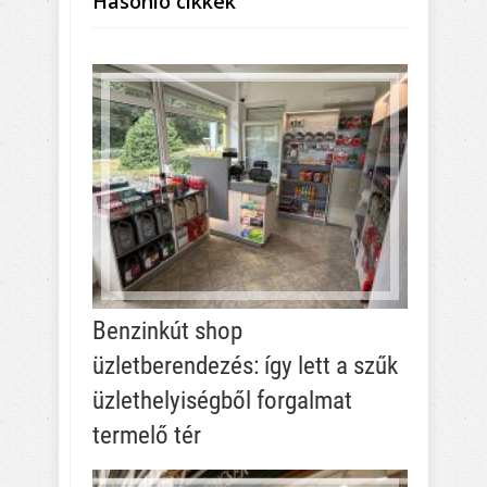
Hasonló cikkek
Benzinkút shop
üzletberendezés: így lett a szűk
üzlethelyiségből forgalmat
termelő tér