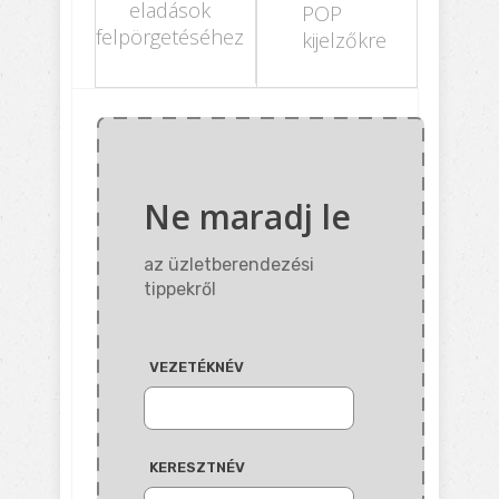
eladások
POP
felpörgetéséhez
kijelzőkre
Ne maradj le
az üzletberendezési
tippekről
VEZETÉKNÉV
KERESZTNÉV