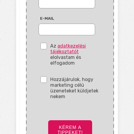
E-MAIL
Az
adatkezelési
tájékoztatót
elolvastam és
elfogadom
Hozzájárulok, hogy
marketing célú
üzeneteket küldjetek
nekem
KÉREM A
TIPPEKET!