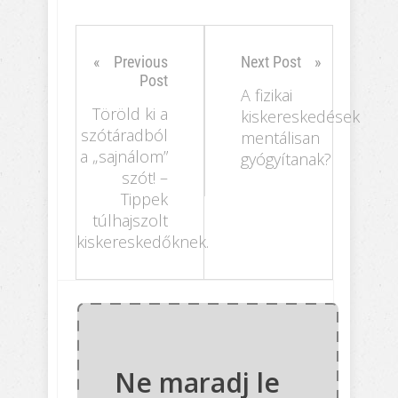
Previous
Next Post
Post
A fizikai
Töröld ki a
kiskereskedések
szótáradból
mentálisan
a „sajnálom”
gyógyítanak?
szót! –
Tippek
túlhajszolt
kiskereskedőknek.
Ne maradj le