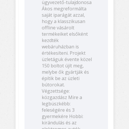
ügyvezető-tulajdonosa
Ákos megreformálta
saját iparágát azzal,
hogy a klasszikusan
offline vásárolt
termékeiket elsőként
kezdték
webáruházban is
értékesíteni. Projekt
üzletáguk évente közel
150 boltot újít meg,
melybe ők gyártják és
építik be az üzleti
bútorokat.
Végzettsége:
közgazdász Mire a
legbüszkébb:
feleségére és 3
gyermekére Hobbi:
kirándulás és az
elektromos autók.