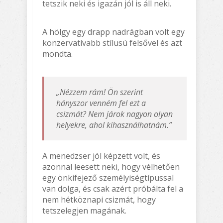
tetszik neki és igazán jól is áll neki.
A hölgy egy drapp nadrágban volt egy
konzervatívabb stílusú felsővel és azt
mondta.
„Nézzem rám! Ön szerint
hányszor venném fel ezt a
csizmát? Nem járok nagyon olyan
helyekre, ahol kihasználhatnám.”
A menedzser jól képzett volt, és
azonnal leesett neki, hogy vélhetően
egy önkifejező személyiségtípussal
van dolga, és csak azért próbálta fel a
nem hétköznapi csizmát, hogy
tetszelegjen magának.