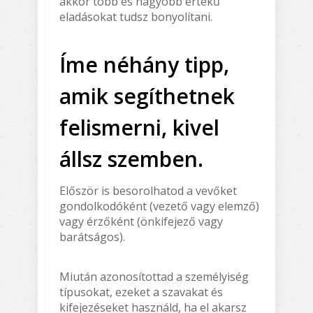
akkor több és nagyobb értékű
eladásokat tudsz bonyolítani.
Íme néhány tipp,
amik segíthetnek
felismerni, kivel
állsz szemben.
Először is besorolhatod a vevőket
gondolkodóként (vezető vagy elemző)
vagy érzőként (önkifejező vagy
barátságos).
Miután azonosítottad a személyiség
típusokat, ezeket a szavakat és
kifejezéseket használd, ha el akarsz