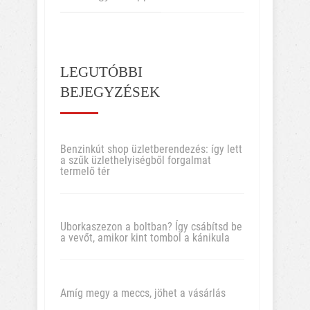
LEGUTÓBBI
BEJEGYZÉSEK
Benzinkút shop üzletberendezés: így lett
a szűk üzlethelyiségből forgalmat
termelő tér
Uborkaszezon a boltban? Így csábítsd be
a vevőt, amikor kint tombol a kánikula
Amíg megy a meccs, jöhet a vásárlás