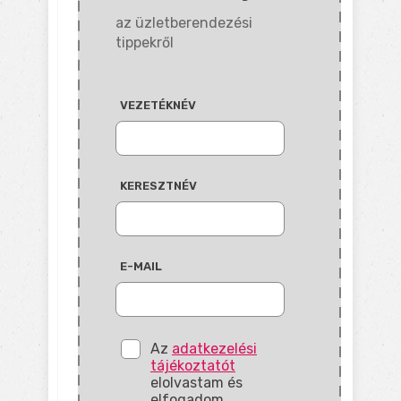
az üzletberendezési
tippekről
VEZETÉKNÉV
KERESZTNÉV
E-MAIL
Az
adatkezelési
tájékoztatót
elolvastam és
elfogadom