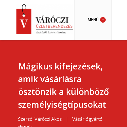
MENÜ
Mágikus kifejezések,
amik vásárlásra
ösztönzik a különböző
személyiségtípusokat
Szerző:
Váróczi Ákos
|
Vásárlógyártó