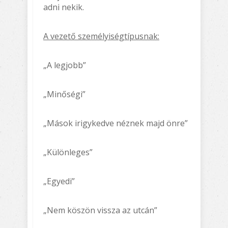
adni nekik.
A vezető személyiségtípusnak:
„A legjobb”
„Minőségi”
„Mások irigykedve néznek majd önre”
„Különleges”
„Egyedi”
„Nem köszön vissza az utcán”