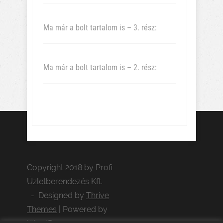
Ma már a bolt tartalom is – 3. rész:
Ma már a bolt tartalom is – 2. rész:
Copyright 2018 by Profi
Üzletberendezés Kft.
- Designed by
Thrive
Themes
| Powered by