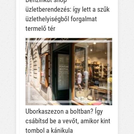
üzletberendezés: így lett a szűk
üzlethelyiségből forgalmat
termelő tér
Uborkaszezon a boltban? Így
csábítsd be a vevőt, amikor kint
tombol a kánikula