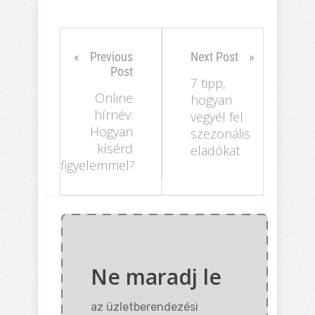
Previous
Next Post
Post
7 tipp,
Online
hogyan
hírnév:
vegyél fel
Hogyan
szezonális
kísérd
eladókat
figyelemmel?
Ne maradj le
az üzletberendezési