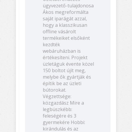
ügyvezető-tulajdonosa
Ákos megreformálta
saját iparágát azzal,
hogy a klasszikusan
offline vásárolt
termékeiket elsőként
kezdték
webáruházban is
értékesíteni. Projekt
üzletáguk évente közel
150 boltot újít meg,
melybe ők gyártják és
építik be az üzleti
bútorokat.
Végzettsége:
közgazdász Mire a
legbüszkébb:
feleségére és 3
gyermekére Hobbi:
kirándulás és az