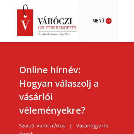
MENÜ
Online hírnév:
Hogyan válaszolj a
vásárlói
véleményekre?
Szerző:
Váróczi Ákos
|
Vásárlógyártó