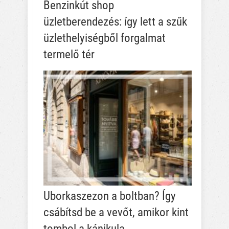
Benzinkút shop
üzletberendezés: így lett a szűk
üzlethelyiségből forgalmat
termelő tér
Uborkaszezon a boltban? Így
csábítsd be a vevőt, amikor kint
tombol a kánikula