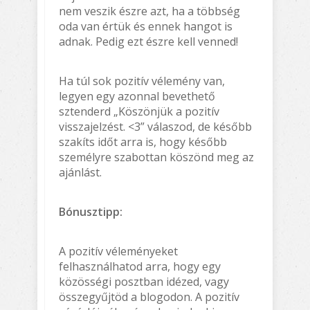
nem veszik észre azt, ha a többség
oda van értük és ennek hangot is
adnak. Pedig ezt észre kell venned!
Ha túl sok pozitív vélemény van,
legyen egy azonnal bevethető
sztenderd „Köszönjük a pozitív
visszajelzést. <3” válaszod, de később
szakíts időt arra is, hogy később
személyre szabottan köszönd meg az
ajánlást.
Bónusztipp:
A pozitív véleményeket
felhasználhatod arra, hogy egy
közösségi posztban idézed, vagy
összegyűjtöd a blogodon. A pozitív