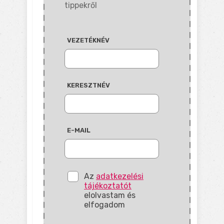
tippekről
VEZETÉKNÉV
KERESZTNÉV
E-MAIL
Az
adatkezelési
tájékoztatót
elolvastam és
elfogadom