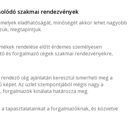
solódó szakmai rendezvények
, amelyek eladhatóságát, minőségét akkor lehet nagyobb
zük, megtapintjuk.
rmékek rendelése előtt érdemes személyesen
ártó és forgalmazó cégek szakmai rendezvényekre,
endező cég ajánlatán keresztül ismerheti meg a
rű képet. Az üzlet szempontjából mégis nagy a
k, forgalmazók kínálata határozza meg.
 a tapasztalatainkat a forgalmazóknak, és közvetve