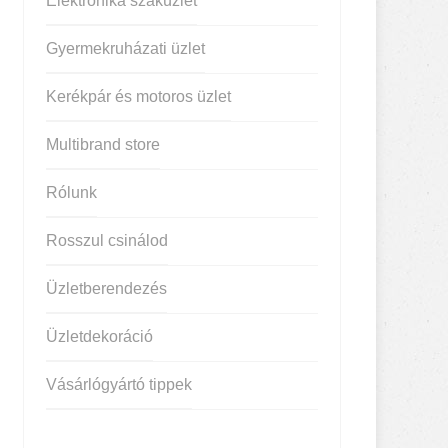
Elektronika szaküzlet
Gyermekruházati üzlet
Kerékpár és motoros üzlet
Multibrand store
Rólunk
Rosszul csinálod
Üzletberendezés
Üzletdekoráció
Vásárlógyártó tippek