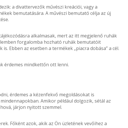
ezik: a divattervezők művészi kreációi, vagy a
ékek bemutatására. A művészi bemutató célja az új
ése.
tájékozódásra alkalmasak, mert az itt megjelenő ruhák
delemben forgalomba hozható ruhák bemutatóit
k is. Ebben az esetben a termékek „piacra dobása” a cél.
k érdemes mindkettőn ott lenni.
ozódni, érdemes a kézenfekvő megoldásokat is
a mindennapokban. Amikor például dolgozik, sétál az
ová, járjon nyitott szemmel.
ek. Főként azok, akik az Ön üzletének vevőihez a