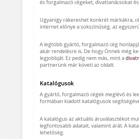
és forgalmazó cégeket, divattanácsokat és 
Ugyanígy rákereshet konkrét márkákra, cég
internet előnye a sokszínűség, az egyszerű
A legtöbb gyártó, forgalmazó cég honlapj
akár rendelésre is. De hogy Önnek még ker
legjobbját. Ez pedig nem más, mint a
divat
partnerünk már követi az oldalt.
Katalógusok
A gyártó, forgalmazó cégek meglévő és lee
formában kiadott katalógusok segítségével 
A katalógus az aktuális áruválasztékot mu
legfontosabb adatait, valamint árát. A kat
lehetőség.