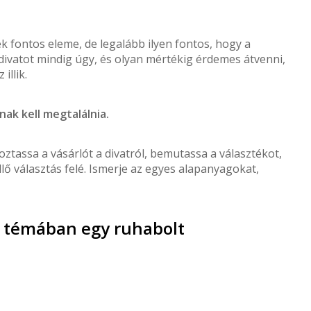
k fontos eleme, de legalább ilyen fontos, hogy a
a divatot mindig úgy, és olyan mértékig érdemes átvenni,
llik.
ak kell megtalálnia.
oztassa a vásárlót a divatról, bemutassa a választékot,
llő választás felé. Ismerje az egyes alapanyagokat,
 témában egy ruhabolt