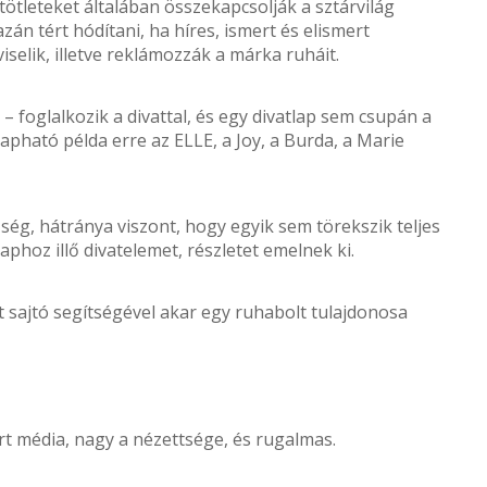
tötleteket általában összekapcsolják a sztárvilág
azán tért hódítani, ha híres, ismert és elismert
selik, illetve reklámozzák a márka ruháit.
– foglalkozik a divattal, és egy divatlap sem csupán a
pható példa erre az ELLE, a Joy, a Burda, a Marie
ség, hátránya viszont, hogy egyik sem törekszik teljes
phoz illő divatelemet, részletet emelnek ki.
t sajtó segítségével akar egy ruhabolt tulajdonosa
rt média, nagy a nézettsége, és rugalmas.