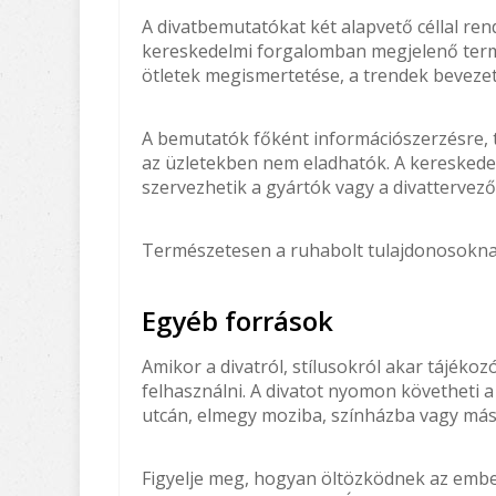
A divatbemutatókat két alapvető céllal rend
kereskedelmi forgalomban megjelenő term
ötletek megismertetése, a trendek bevezet
A bemutatók főként információszerzésre, 
az üzletekben nem eladhatók. A kereske
szervezhetik a gyártók vagy a divattervező
Természetesen a ruhabolt tulajdonosokna
Egyéb források
Amikor a divatról, stílusokról akar tájék
felhasználni. A divatot nyomon követheti 
utcán, elmegy moziba, színházba vagy másh
Figyelje meg, hogyan öltözködnek az ember