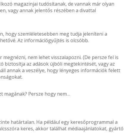
lalkozó magazinjai tudósítanak, de vannak már olyan
en, vagy annak jelentős részében a divattal
n, hogy szemléletesebben meg tudja jeleníteni a
ehetővé. Az információgyűjtés is olcsóbb.
 megnézni, nem lehet visszalapozni. (De persze fel is
tó biztosítja az adások újbóli megtekintését, vagy az
áll annak a veszélye, hogy lényeges információk felett
donságokat.
ezt magának? Persze hogy nem…
zinte határtalan. Ha például egy keresőprogrammal a
lcsszóra keres, akkor találhat médiaajánlatokat, gyártó