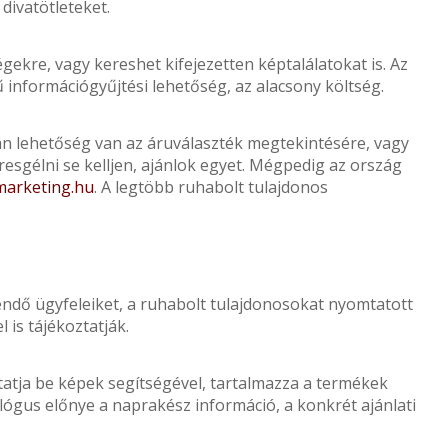
divatötleteket.
ekre, vagy kereshet kifejezetten képtalálatokat is. Az
 információgyűjtési lehetőség, az alacsony költség.
án lehetőség van az áruválaszték megtekintésére, vagy
esgélni se kelljen, ajánlok egyet. Mégpedig az ország
marketing.hu
. A legtöbb ruhabolt tulajdonos
ndő ügyfeleiket, a ruhabolt tulajdonosokat nyomtatott
is tájékoztatják.
tatja be képek segítségével, tartalmazza a termékek
alógus előnye a naprakész információ, a konkrét ajánlati