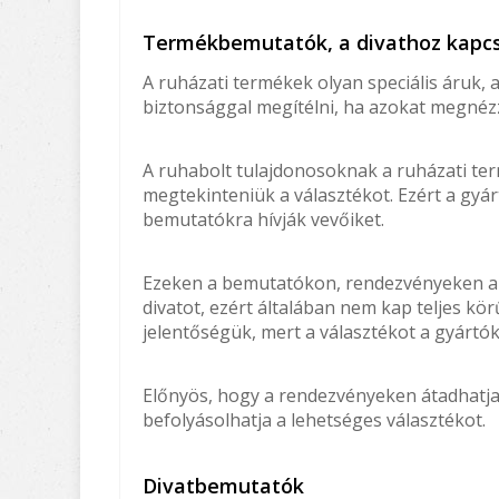
Termékbemutatók, a divathoz kapc
A ruházati termékek olyan speciális áruk
biztonsággal megítélni, ha azokat megnéz
A ruhabolt tulajdonosoknak a ruházati te
megtekinteniük a választékot. Ezért a gy
bemutatókra hívják vevőiket.
Ezeken a bemutatókon, rendezvényeken a r
divatot, ezért általában nem kap teljes kö
jelentőségük, mert a választékot a gyártó
Előnyös, hogy a rendezvényeken átadhatja
befolyásolhatja a lehetséges választékot.
Divatbemutatók