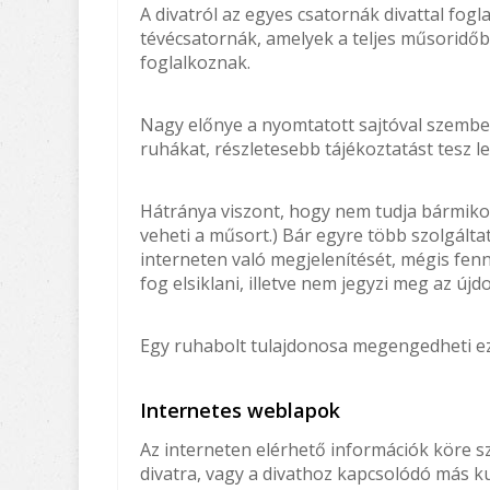
A divatról az egyes csatornák divattal fog
tévécsatornák, amelyek a teljes műsoridőb
foglalkoznak.
Nagy előnye a nyomtatott sajtóval szembe
ruhákat, részletesebb tájékoztatást tesz l
Hátránya viszont, hogy nem tudja bármikor
veheti a műsort.) Bár egyre több szolgálta
interneten való megjelenítését, mégis fenn
fog elsiklani, illetve nem jegyzi meg az új
Egy ruhabolt tulajdonosa megengedheti 
Internetes weblapok
Az interneten elérhető információk köre s
divatra, vagy a divathoz kapcsolódó más ku