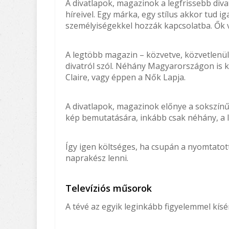
A divatlapok, magazinok a legfrissebb diva
híreivel. Egy márka, egy stílus akkor tud ig
személyiségekkel hozzák kapcsolatba. Ők vi
A legtöbb magazin – közvetve, közvetlenül 
divatról szól. Néhány Magyarországon is ka
Claire, vagy éppen a Nők Lapja.
A divatlapok, magazinok előnye a sokszínű
kép bemutatására, inkább csak néhány, a la
Így igen költséges, ha csupán a nyomtatot
naprakész lenni.
Televíziós műsorok
A tévé az egyik leginkább figyelemmel kísé