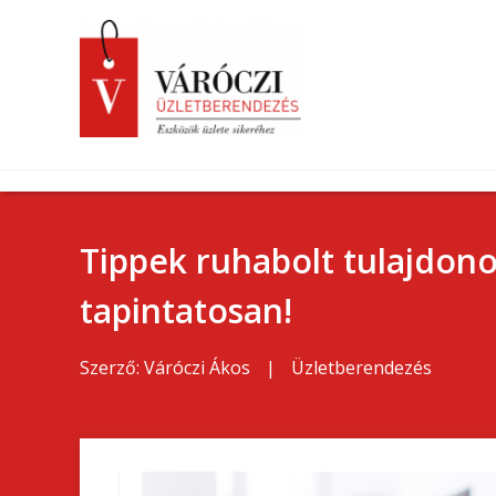
Tippek ruhabolt tulajdono
tapintatosan!
Szerző:
Váróczi Ákos
|
Üzletberendezés