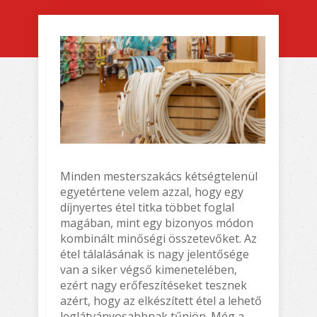
Minden mesterszakács kétségtelenül
egyetértene velem azzal, hogy egy
díjnyertes étel titka többet foglal
magában, mint egy bizonyos módon
kombinált minőségi összetevőket. Az
étel tálalásának is nagy jelentősége
van a siker végső kimenetelében,
ezért nagy erőfeszítéseket tesznek
azért, hogy az elkészített étel a lehető
leglátványosabbnak tűnjön. Még a