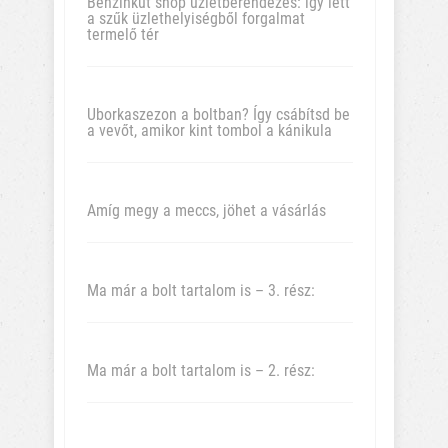
Benzinkút shop üzletberendezés: így lett
a szűk üzlethelyiségből forgalmat
termelő tér
Uborkaszezon a boltban? Így csábítsd be
a vevőt, amikor kint tombol a kánikula
Amíg megy a meccs, jöhet a vásárlás
Ma már a bolt tartalom is – 3. rész:
Ma már a bolt tartalom is – 2. rész: