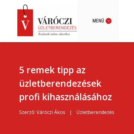
MENÜ
5 remek tipp az
üzletberendezések
profi kihasználásához
Szerző:
Váróczi Ákos
|
Üzletberendezés