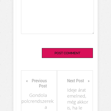
Previous
Next Post
Post
Ideje árat
Gondola
emelned,
polcrendszerek:
még akkor
a
is, ha le