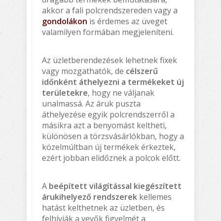
akkor a fali polcrendszereden vagy a
gondolákon
is érdemes az üveget
valamilyen formában megjeleníteni.
Az üzletberendezések lehetnek fixek
vagy mozgathatók, de
célszerű
időnként áthelyezni a termékeket új
területekre
, hogy ne váljanak
unalmassá. Az áruk puszta
áthelyezése egyik polcrendszerről a
másikra azt a benyomást keltheti,
különösen a törzsvásárlókban, hogy a
közelmúltban új termékek érkeztek,
ezért jobban elidőznek a polcok előtt.
A
beépített világítással kiegészített
árukihelyező rendszerek
kellemes
hatást kelthetnek az üzletben, és
felhívják a vevők figyelmét a