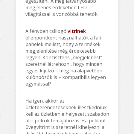
egészíteni. A még látványosabb
megjelenés érdekében LED
világítással is vonzóbbá tehetők.
A fényben csillogó
vitrinek
ellenpontként használhatók a fali
panelek mellett, hogy a termékek
megjelenítése még érdekesebb
legyen. Konzisztens „megjelenést”
szeretnél létrehozni, hogy minden
egyes kijelző – még ha alapvetően
különbözők is – kompatibilis legyen
egymással?
Ha igen, akkor az
üzletberendezéseknek illeszkedniük
kell az üzletben elhelyezett szabadon
álló polcok témájához is. Ha például
üvegvitrint is szeretnél kihelyezni a
drágább termékek bemutatására,