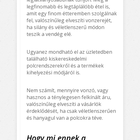
legfinomabb és legtáplálóbb étel is,
amit egy finom étteremben szolgálnak
fel, valószínűleg elveszíti vonzerejét,
ha silány és véletlenszerű módon
teszik a vendég elé.
Ugyanez mondható el az üzletedben
található kiskereskedelmi
polcrendszerekről és a termékek
kihelyezési módjáról is.
Nem számít, mennyire vonzó, vagy
hasznos a ténylegesen felkínált áru,
valószínűleg elveszíti a vásárlók
érdeklődését, ha csak véletlenszerűen
és hanyagul van a polcokra téve.
Hogy mi ennek a