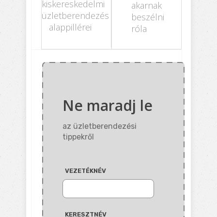
kiskereskedelmi
akarnak
üzletberendezés
beszélni
alappillérei
róla
Ne maradj le
az üzletberendezési
tippekről
VEZETÉKNÉV
KERESZTNÉV