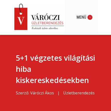
MENÜ
5+1 végzetes világítási
hiba
kiskereskedésekben
Szerző:
Váróczi Ákos
|
Üzletberendezés