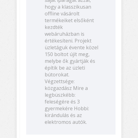
hogy a klasszikusan
offline vásárolt
termékeiket elsőként
kezdték
webáruházban is
értékesíteni. Projekt
üzletáguk évente közel
150 boltot újít meg,
melybe ők gyártják és
építik be az üzleti
bútorokat.
Végzettsége:
közgazdász Mire a
legbüszkébb:
feleségére és 3
gyermekére Hobbi:
kirándulás és az
elektromos autók.