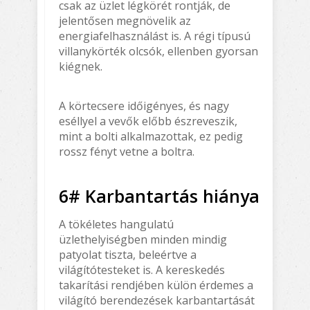
csak az üzlet légkörét rontják, de
jelentősen megnövelik az
energiafelhasználást is. A régi típusú
villanykörték olcsók, ellenben gyorsan
kiégnek.
A körtecsere időigényes, és nagy
eséllyel a vevők előbb észreveszik,
mint a bolti alkalmazottak, ez pedig
rossz fényt vetne a boltra.
6# Karbantartás hiánya
A tökéletes hangulatú
üzlethelyiségben minden mindig
patyolat tiszta, beleértve a
világítótesteket is. A kereskedés
takarítási rendjében külön érdemes a
világító berendezések karbantartását