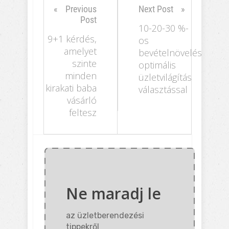
Previous
Next Post
Post
10-20-30 %-
9+1 kérdés,
os
amelyet
bevételnövelés
szinte
optimális
minden
üzletvilágítás
kirakati baba
választással
vásárló
feltesz
Ne maradj le
az üzletberendezési
tippekről