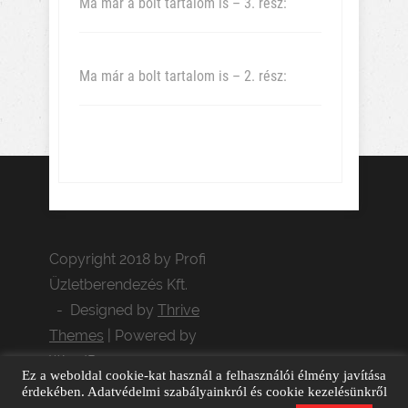
Ma már a bolt tartalom is – 3. rész:
Ma már a bolt tartalom is – 2. rész:
Copyright 2018 by Profi
Üzletberendezés Kft.
- Designed by
Thrive
Themes
| Powered by
WordPress
Ez a weboldal cookie-kat használ a felhasználói élmény javítása
Adatvédelem
GDPR adatkérés
érdekében. Adatvédelmi szabályainkról és cookie kezelésünkről