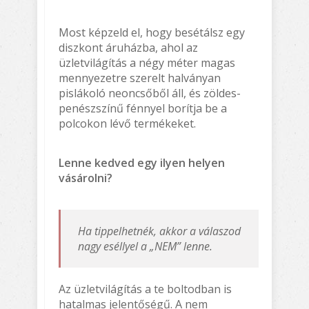
Most képzeld el, hogy besétálsz egy
diszkont áruházba, ahol az
üzletvilágítás a négy méter magas
mennyezetre szerelt halványan
pislákoló neoncsőből áll, és zöldes-
penészszínű fénnyel borítja be a
polcokon lévő termékeket.
Lenne kedved egy ilyen helyen
vásárolni?
Ha tippelhetnék, akkor a válaszod
nagy eséllyel a „NEM” lenne.
Az üzletvilágítás a te boltodban is
hatalmas jelentőségű. A nem