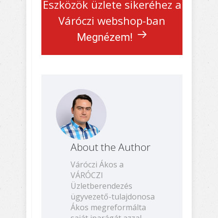
Eszközök üzlete sikeréhez a
Váróczi webshop-ban
Megnézem!
About the Author
Váróczi Ákos a
VÁRÓCZI
Üzletberendezés
ügyvezető-tulajdonosa
Ákos megreformálta
saját iparágát azzal,