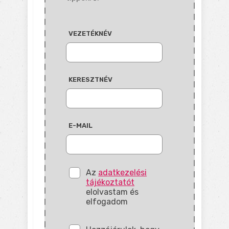
VEZETÉKNÉV
KERESZTNÉV
E-MAIL
Az
adatkezelési
tájékoztatót
elolvastam és
elfogadom