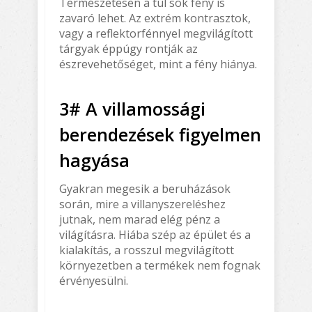
Természetesen a túl sok fény is
zavaró lehet. Az extrém kontrasztok,
vagy a reflektorfénnyel megvilágított
tárgyak éppúgy rontják az
észrevehetőséget, mint a fény hiánya.
3# A villamossági
berendezések figyelmen
hagyása
Gyakran megesik a beruházások
során, mire a villanyszereléshez
jutnak, nem marad elég pénz a
világításra. Hiába szép az épület és a
kialakítás, a rosszul megvilágított
környezetben a termékek nem fognak
érvényesülni.