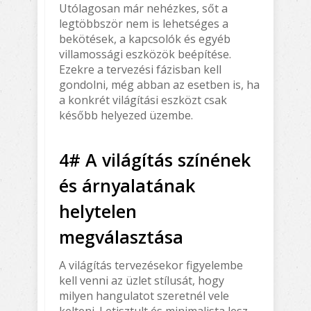
Utólagosan már nehézkes, sőt a
legtöbbször nem is lehetséges a
bekötések, a kapcsolók és egyéb
villamossági eszközök beépítése.
Ezekre a tervezési fázisban kell
gondolni, még abban az esetben is, ha
a konkrét világítási eszközt csak
később helyezed üzembe.
4# A világítás színének
és árnyalatának
helytelen
megválasztása
A világítás tervezésekor figyelembe
kell venni az üzlet stílusát, hogy
milyen hangulatot szeretnél vele
kelteni. Letisztult és minimalista lesz,