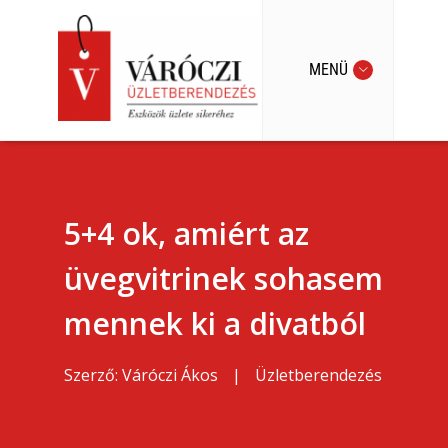
MENÜ
5+4 ok, amiért az
üvegvitrinek sohasem
mennek ki a divatból
Szerző:
Váróczi Ákos
|
Üzletberendezés