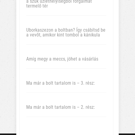
a szűk üzlethelyiségből forgalmat
termelő tér
Uborkaszezon a boltban? Így csábítsd be
a vevőt, amikor kint tombol a kánikula
Amíg megy a meccs, jöhet a vásárlás
Ma már a bolt tartalom is – 3. rész:
Ma már a bolt tartalom is – 2. rész: