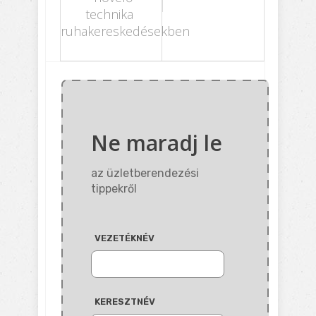
technika
ruhakereskedésekben
Ne maradj le
az üzletberendezési
tippekről
VEZETÉKNÉV
KERESZTNÉV