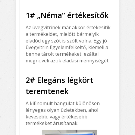
1# „Néma” értékesítők
Az üvegvitrinek már akkor értékesítik
a termékeidet, mielőtt bármelyik
eladód egy szót is szólt volna. Egy jó
üvegvitrin figyelemfelkeltő, kiemeli a
benne tárolt termékeket, ezáltal
megnöveli azok eladási mennyiségét.
2# Elegáns légkört
teremtenek
A kifinomult hangulat különösen
lényeges olyan üzletekben, ahol
kevesebb, vagy értékesebb
termékeket árusítanak.