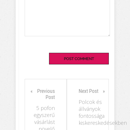
Previous
Next Post
Post
Polcok és
5 pofon
állványok
egyszerű
fontossága
vásárlást
kiskereskedésekben
növelő