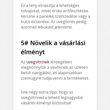
Ez a tény elriasztja a lehetséges
tolvajokat, mivel óriási erőfeszítésbe
kerülne a panelek szétszedése vagy a
kulcs elcsenése. Az üvegtörés pedig
azonnali lebukást jelentene.
5# Növelik a vásárlási
élményt
Az
üvegvitrinek
lényegében
megkönnyítik a vevőknek az üzleten
belüli navigálást, és alaposabban
szemügyre tudja venni a termékeket.
Íme négy extra tipp, hogy az
üvegvitrined a lehető legnagyobb
vásárlói élményt biztosítsa!