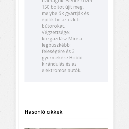
üzletáguk évente közel
150 boltot újít meg,
melybe ők gyártják és
építik be az üzleti
bútorokat.
Végzettsége:
közgazdász Mire a
legbüszkébb:
feleségére és 3
gyermekére Hobbi:
kirándulás és az
elektromos autók.
Hasonló cikkek