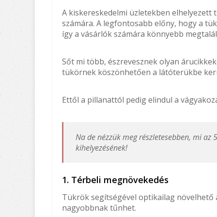
A kiskereskedelmi üzletekben elhelyezett 
számára. A legfontosabb előny, hogy a tük
így a vásárlók számára könnyebb megtaláln
Sőt mi több, észrevesznek olyan árucikkeke
tükörnek köszönhetően a látóterükbe kerü
Ettől a pillanattól pedig elindul a vágyak
Na de nézzük meg részletesebben, mi az 5
kihelyezésének!
1. Térbeli megnövekedés
Tükrök segítségével optikailag növelhető a 
nagyobbnak tűnhet.