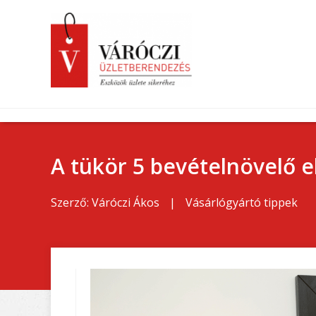
A tükör 5 bevételnövelő 
Szerző:
Váróczi Ákos
|
Vásárlógyártó tippek