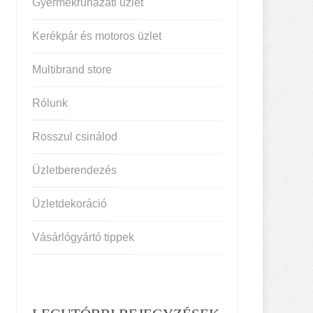
Gyermekruházati üzlet
Kerékpár és motoros üzlet
Multibrand store
Rólunk
Rosszul csinálod
Üzletberendezés
Üzletdekoráció
Vásárlógyártó tippek