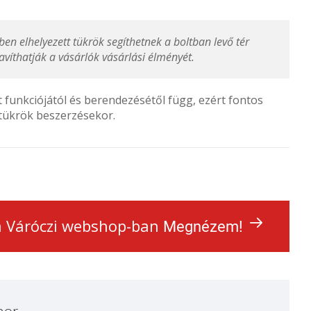
en elhelyezett tükrök segíthetnek a boltban levő tér
víthatják a vásárlók vásárlási élményét.
t funkciójától és berendezésétől függ, ezért fontos
 tükrök beszerzésekor.
 a Váróczi webshop-ban
Megnézem!
hor