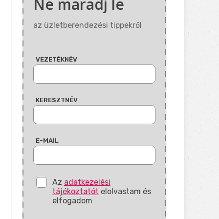
Ne maradj le
az üzletberendezési tippekről
VEZETÉKNÉV
KERESZTNÉV
E-MAIL
Az
adatkezelési
tájékoztatót
elolvastam és
elfogadom