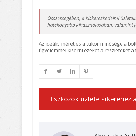
Összességében, a kiskereskedelmi üzletekb
hatékonyabb kihasználásában, valamint ja
Az ideális méret és a tükör minősége a bol
figyelemmel kísérni ezeket a részleteket a
Eszközök üzlete sikeréhez
About the Aut