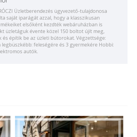
ÁRÓCZI Üzletberendezés ügyvezető-tulajdonosa
a saját iparágát azzal, hogy a klasszikusan
termékeiket elsőként kezdték webáruházban is
ekt üzletáguk évente közel 150 boltot újít meg,
 és építik be az üzleti bútorokat. Végzettsége:
 legbüszkébb: feleségére és 3 gyermekére Hobbi:
elektromos autók.