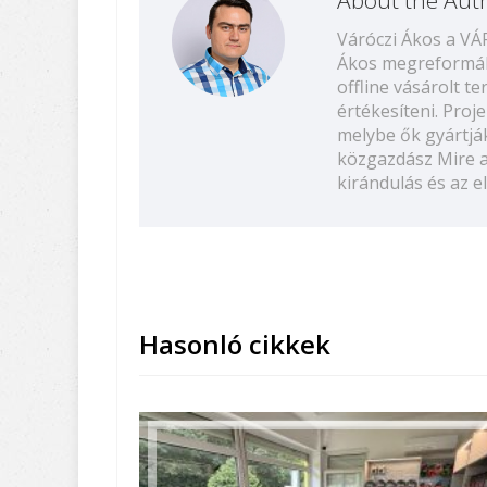
Váróczi Ákos a V
Ákos megreformált
offline vásárolt 
értékesíteni. Proj
melybe ők gyártják
közgazdász Mire a
kirándulás és az 
Hasonló cikkek