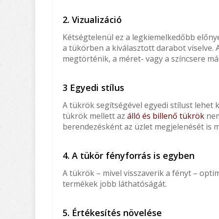
2. Vizualizáció
Kétségtelenül ez a legkiemelkedőbb előn
a tükörben a kiválasztott darabot viselve.
megtörténik, a méret- vagy a színcsere már
3 Egyedi stílus
A tükrök segítségével egyedi stílust lehet k
tükrök mellett az
álló és billenő tükrök
nem
berendezésként az üzlet megjelenését is m
4. A tükör fényforrás is egyben
A tükrök – mivel visszaverik a fényt – optim
termékek jobb láthatóságát.
5. Értékesítés növelése