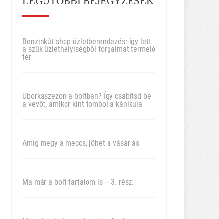
LEGUTÓBBI BEJEGYZÉSEK
Benzinkút shop üzletberendezés: így lett
a szűk üzlethelyiségből forgalmat termelő
tér
Uborkaszezon a boltban? Így csábítsd be
a vevőt, amikor kint tombol a kánikula
Amíg megy a meccs, jöhet a vásárlás
Ma már a bolt tartalom is – 3. rész: