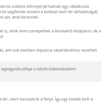
tükrök számos előnnyel járhatnak egy vállalkozás
rök segítenek növelni a boltban levő tér láthatóságát,
i azt, amit keresnek.
t is, amik nem szerepelnek a bevásárló listájukon, de a
l.
ozás, ami sok esetben impulzus vásárlásokhoz vezethet.
 legnagyobb előnye a tükrök kiskereskedelmi
tér, mert visszaverik a fényt. Így egy kisebb bolt is