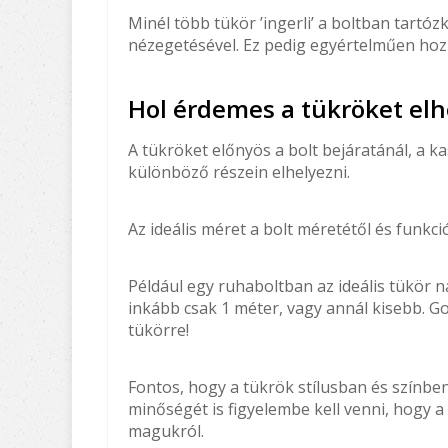
Minél több tükör ’ingerli’ a boltban tartó
nézegetésével. Ez pedig egyértelműen hoz
Hol érdemes a tükröket elh
A tükröket előnyös a bolt bejáratánál, a k
különböző részein elhelyezni.
Az ideális méret a bolt méretétől és funkció
Például egy ruhaboltban az ideális tükör 
inkább csak 1 méter, vagy annál kisebb. Go
tükörre!
Fontos, hogy a tükrök stílusban és színbe
minőségét is figyelembe kell venni, hogy a
magukról.