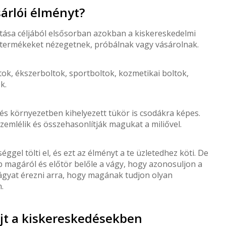
sárlói élményt?
ítása céljából elsősorban azokban a kiskereskedelmi
ai termékeket nézegetnek, próbálnak vagy vásárolnak.
tok, ékszerboltok, sportboltok, kozmetikai boltok,
k.
és környezetben kihelyezett tükör is csodákra képes.
emlélik és összehasonlítják magukat a miliővel.
ggel tölti el, és ezt az élményt a te üzletedhez köti. De
 magáról és előtör belőle a vágy, hogy azonosuljon a
vágyat érezni arra, hogy magának tudjon olyan
.
újt a kiskereskedésekben