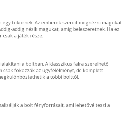
ye egy tükörnek. Az emberek szereit megnézni magukat
 Addig-addig nézik magukat, amíg beleszeretnek. Ha ez
 csak a játék része.
ialakítani a boltban. A klasszikus falra szerelhető
 csak fokozzák az ügyfélélményt, de komplett
egkülönböztethetik a többi bolttól.
alizálják a bolt fényforrásait, ami lehetővé teszi a