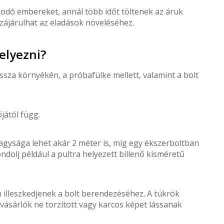
zkodó embereket, annál több időt töltenek az áruk
zájárulhat az eladások növeléséhez.
elyezni?
assza környékén, a próbafülke mellett, valamint a bolt
jától függ.
nagysága lehet akár 2 méter is, míg egy ékszerboltban
ndolj például a pultra helyezett billenő kisméretű
n illeszkedjenek a bolt berendezéséhez. A tükrök
 vásárlók ne torzított vagy karcos képet lássanak