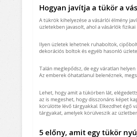
Hogyan javítja a tükör a vá
A tükrök kihelyezése a vásárlói élmény jav
üzletekben javasolt, ahol a vásárlók fizik
Ilyen üzletek lehetnek ruhaboltok, cipőbol
dekorációs boltok és egyéb hasonló üzlete
Talán meglepődsz, de egy váratlan helyen 
Az emberek óhatatlanul belenéznek, megsz
Lehet, hogy amit a tükörben lát, elégedettsé
az is megeshet, hogy disszonáns képet kap
körülötte lévő tárgyakkal. Elkezdhet égő 
tárgyakat, amelyek körülveszik az üzletben
5 előny, amit egy tükör ny