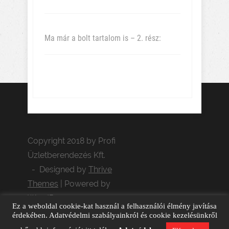
Ma már a bolt tartalom is – 2. rész:
Copyright 2018 by Profi
Üzletberendezés Kft.
- Designed by
Thrive
Themes
| Powered by
WordPress
Ez a weboldal cookie-kat használ a felhasználói élmény javítása
Adatvédelem
GDPR adatkérés
érdekében. Adatvédelmi szabályainkról és cookie kezelésünkről
Cookie kezelés