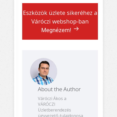
Eszközök üzlete sikeréhez a
Váróczi webshop-ban
Megnézem!
About the Author
Váróczi Ákos a
VÁRÓCZI
Üzletberendezés
ügyvezető-tulajdonosa