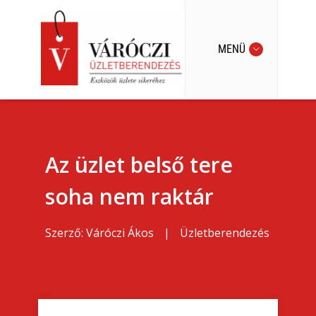
MENÜ
Az üzlet belső tere
soha nem raktár
Szerző:
Váróczi Ákos
|
Üzletberendezés