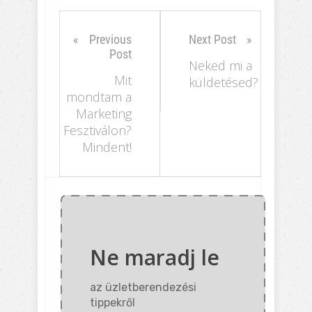
Previous
Next Post
Post
Neked mi a
Mit
küldetésed?
mondtam a
Marketing
Fesztiválon?
Mindent!
Ne maradj le
az üzletberendezési
tippekről