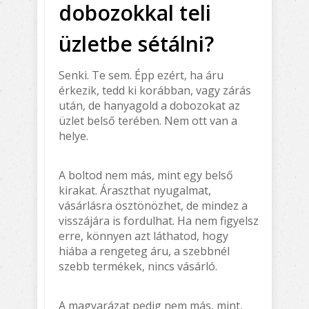
dobozokkal teli
üzletbe sétálni?
Senki. Te sem. Épp ezért, ha áru
érkezik, tedd ki korábban, vagy zárás
után, de hanyagold a dobozokat az
üzlet belső terében. Nem ott van a
helye.
A boltod nem más, mint egy belső
kirakat. Áraszthat nyugalmat,
vásárlásra ösztönözhet, de mindez a
visszájára is fordulhat. Ha nem figyelsz
erre, könnyen azt láthatod, hogy
hiába a rengeteg áru, a szebbnél
szebb termékek, nincs vásárló.
A magyarázat pedig nem más, mint,