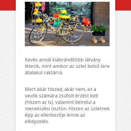
Kevés annál kiábrándítóbb látvány
létezik, mint amikor az üzlet belső tere
átalakul raktárrá.
Mert akár hiszed, akár nem, ez a
vevők számára zsúfolt érzést kelt
(hiszen az is), valamint beindul a
menekülési ösztön. Hiszen az üzletnek
épp az ellenkezője lenne az
elképzelés.