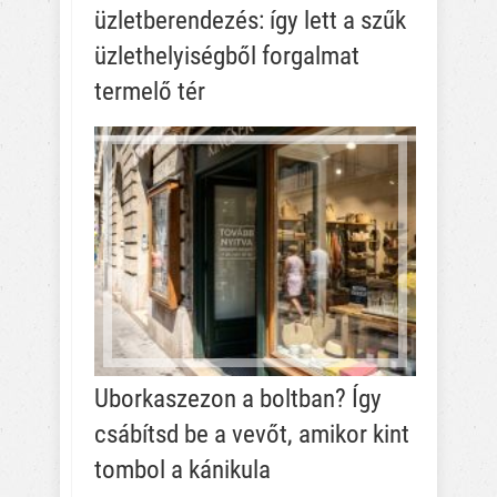
üzletberendezés: így lett a szűk
üzlethelyiségből forgalmat
termelő tér
Uborkaszezon a boltban? Így
csábítsd be a vevőt, amikor kint
tombol a kánikula