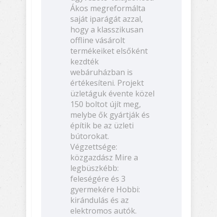
Ákos megreformálta
saját iparágát azzal,
hogy a klasszikusan
offline vásárolt
termékeiket elsőként
kezdték
webáruházban is
értékesíteni. Projekt
üzletáguk évente közel
150 boltot újít meg,
melybe ők gyártják és
építik be az üzleti
bútorokat.
Végzettsége:
közgazdász Mire a
legbüszkébb:
feleségére és 3
gyermekére Hobbi:
kirándulás és az
elektromos autók.