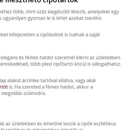
ekhez több, mint száz kiegészítő létezik, amelyeket egy
s ugyanilyen gyorsan le is lehet azokat cserélni.
ket kifejezetten a cipőboltok is tudnak a saját
a elegáns és fémes hatást szeretnél elérni az üzletedben.
reskedésed, több plexi cipőtartó közül is válogathatsz.
lap alakút árcímke tartóval ellátva, vagy akár
rtót
is. Ha szereted a fémes hatást, akkor a
jó megoldás számodra.
k az üzletekben és lehetővé teszik a cipők esztétikus
 formákban és méretekben érhetők el.