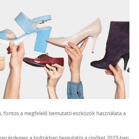
n, fontos a megfelelő bemutató eszközök használata a
an érdemes a boltokban bemutatni a cipőket 2023-ban