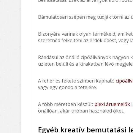
Bámulatosan szépen meg tudják törni az üzl
Bizonyára vannak olyan termékeid, amiket 
szeretnéd felkelteni az érdeklődést, vagy 
Ráadásul az önálló cipőállványok nagyon k
üzleten belüli és a kirakatban lévő megjel
A fehér és fekete színben kapható
cipőáll
vagy egy gondola tetejére.
A több méretben készült
plexi áruemelők
i
önállóan, akár trióban használod őket.
Egyéb kreatív bemutatási 