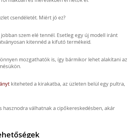
et csendéletét. Miért jó ez?
jobban szem elé tennél. Esetleg egy új modell iránt
látványosan kitennéd a kifutó termékeid.
önnyen mozgathatók is, így bármikor lehet alakítani az
enésükön.
ványt
kiteheted a kirakatba, az üzleten belül egy pultra,
s hasznodra válhatnak a cipőkereskedésben, akár
lehetőségek