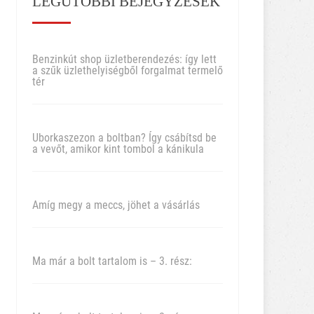
LEGUTÓBBI BEJEGYZÉSEK
Benzinkút shop üzletberendezés: így lett
a szűk üzlethelyiségből forgalmat termelő
tér
Uborkaszezon a boltban? Így csábítsd be
a vevőt, amikor kint tombol a kánikula
Amíg megy a meccs, jöhet a vásárlás
Ma már a bolt tartalom is – 3. rész: