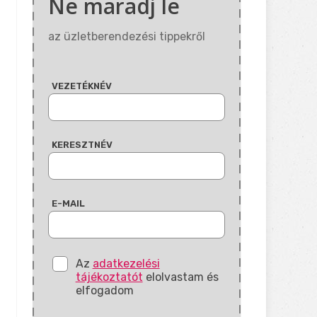
Ne maradj le
az üzletberendezési tippekről
VEZETÉKNÉV
KERESZTNÉV
E-MAIL
Az
adatkezelési
tájékoztatót
elolvastam és
elfogadom