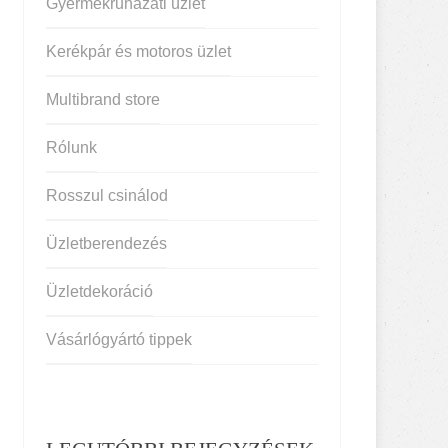
Gyermekruházati üzlet
Kerékpár és motoros üzlet
Multibrand store
Rólunk
Rosszul csinálod
Üzletberendezés
Üzletdekoráció
Vásárlógyártó tippek