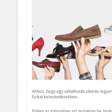
Ahhoz, hogy egy vállalkozás sikeres legye
fizikai kereskedésekben.
Ebben az írásomban azt mutatom be, hogy