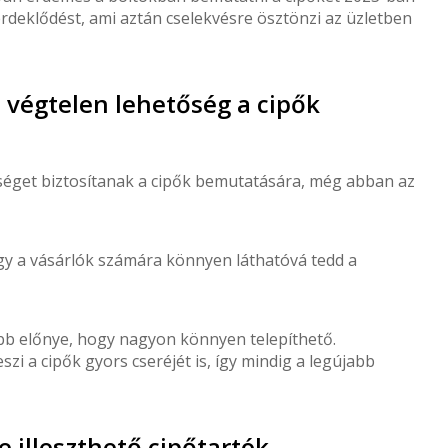
érdeklődést, ami aztán cselekvésre ösztönzi az üzletben
 végtelen lehetőség a cipők
séget biztosítanak a cipők bemutatására, még abban az
ogy a vásárlók számára könnyen láthatóvá tedd a
bb előnye, hogy nagyon könnyen telepíthető.
zi a cipők gyors cseréjét is, így mindig a legújabb
 illeszthető cipőtartók