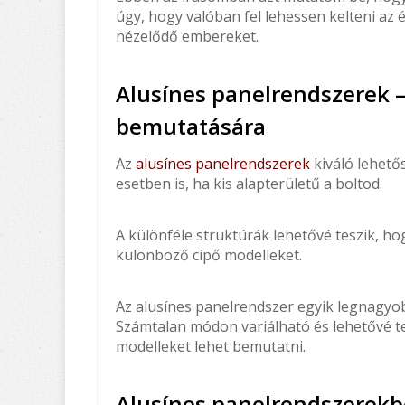
úgy, hogy valóban fel lehessen kelteni az 
nézelődő embereket.
Alusínes panelrendszerek –
bemutatására
Az
alusínes panelrendszerek
kiváló lehető
esetben is, ha kis alapterületű a boltod.
A különféle struktúrák lehetővé teszik, h
különböző cipő modelleket.
Az alusínes panelrendszer egyik legnagyo
Számtalan módon variálható és lehetővé tes
modelleket lehet bemutatni.
Alusínes panelrendszerekbe