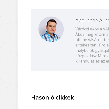
About the Aut
Váróczi Ákos a V
Ákos megreformált
offline vásárolt 
értékesíteni. Proj
melybe ők gyártják
közgazdász Mire a
kirándulás és az 
Hasonló cikkek