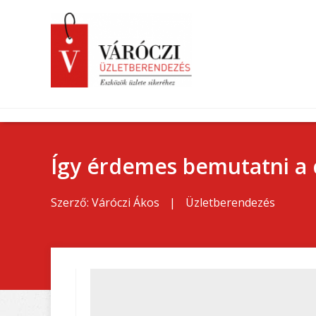
Így érdemes bemutatni a 
Szerző:
Váróczi Ákos
|
Üzletberendezés