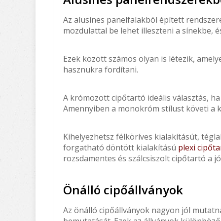
Az alusínes panelfalakból épített rendszer
mozdulattal be lehet illeszteni a sínekbe, é
Ezek között számos olyan is létezik, amelye
hasznukra fordítani.
A krómozott cipőtartó ideális választás, h
Amennyiben a monokróm stílust követi a ke
Kihelyezhetsz félköríves kialakításút, tégla
forgatható döntött kialakítású
plexi cipőta
rozsdamentes és szálcsiszolt cipőtartó a 
Önálló cipőállványok
Az önálló cipőállványok nagyon jól mutatna
bemutatását. Ezek az állványok különböző