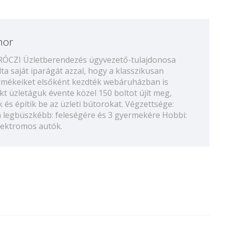
hor
ÁRÓCZI Üzletberendezés ügyvezető-tulajdonosa
a saját iparágát azzal, hogy a klasszikusan
termékeiket elsőként kezdték webáruházban is
ekt üzletáguk évente közel 150 boltot újít meg,
 és építik be az üzleti bútorokat. Végzettsége:
 legbüszkébb: feleségére és 3 gyermekére Hobbi:
elektromos autók.