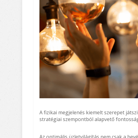
A fizikai megjelenés kiemelt szerepet játsz
stratégiai szempontból alapvető fontosság
Az optimális üzletvilágítás nem csak a bevé