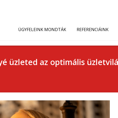
ÜGYFELEINK MONDTÁK
REFERENCIÁINK
yé üzleted az optimális üzletvil