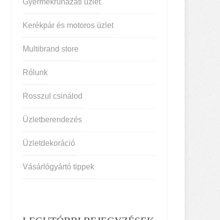
Gyermekruházati üzlet
Kerékpár és motoros üzlet
Multibrand store
Rólunk
Rosszul csinálod
Üzletberendezés
Üzletdekoráció
Vásárlógyártó tippek