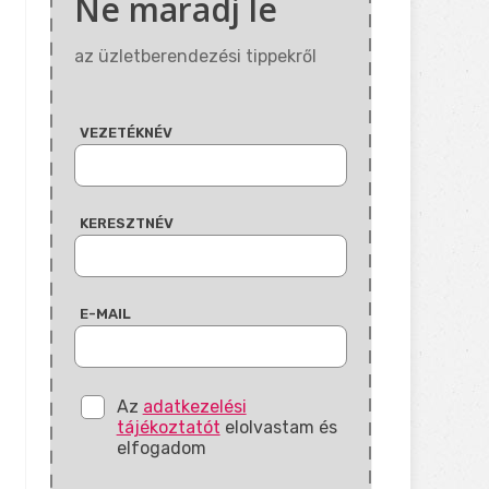
Ne maradj le
az üzletberendezési tippekről
VEZETÉKNÉV
KERESZTNÉV
E-MAIL
Az
adatkezelési
tájékoztatót
elolvastam és
elfogadom