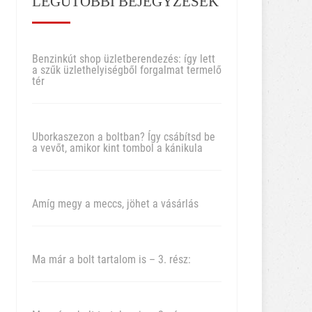
LEGUTÓBBI BEJEGYZÉSEK
Benzinkút shop üzletberendezés: így lett
a szűk üzlethelyiségből forgalmat termelő
tér
Uborkaszezon a boltban? Így csábítsd be
a vevőt, amikor kint tombol a kánikula
Amíg megy a meccs, jöhet a vásárlás
Ma már a bolt tartalom is – 3. rész: