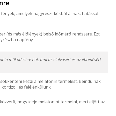
emre
r fények, amelyek nagyrészt kékből állnak, hatással
ber (és más élőlények) belső időmérő rendszere. Ezt
gyrészt a napfény.
onin működésére hat, ami az elalvásért és az ébredésért
sökkenteni kezdi a melatonin termelést. Beindulnak
kortizol, és felélénkülünk.
özvetít, hogy ideje melatonint termelni, mert eljött az