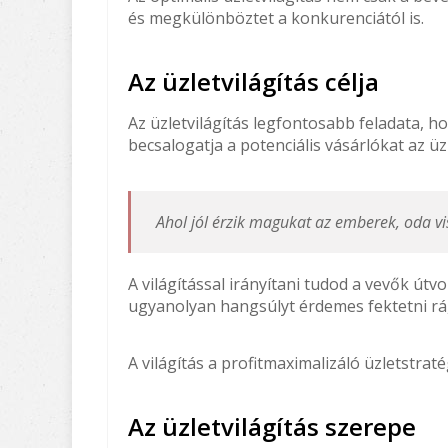
és megkülönböztet a konkurenciától is.
Az üzletvilágítás célja
Az üzletvilágítás legfontosabb feladata, 
becsalogatja a potenciális vásárlókat az üz
Ahol jól érzik magukat az emberek, oda vi
A világítással irányítani tudod a vevők útv
ugyanolyan hangsúlyt érdemes fektetni rá
A világítás a profitmaximalizáló üzletstrat
Az üzletvilágítás szerepe