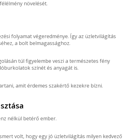
yfélélmény növelését.
ezési folyamat végeredménye. Így az üzletvilágítás
séhez, a bolt belmagassághoz.
olásán túl figyelembe veszi a természetes fény
lóburkolatok színét és anyagát is.
artani, amit érdemes szakértő kezekre bízni.
asztása
pénz nélkül betérő ember.
mert volt, hogy egy jó üzletvilágítás milyen kedvező