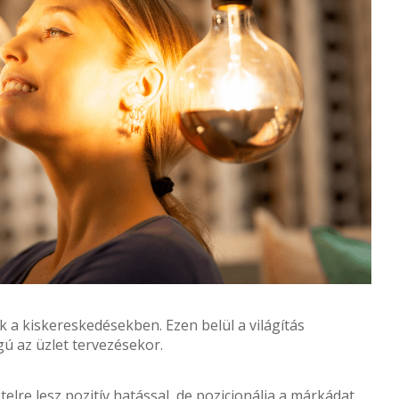
ik a kiskereskedésekben. Ezen belül a világítás
ú az üzlet tervezésekor.
telre lesz pozitív hatással, de pozicionálja a márkádat