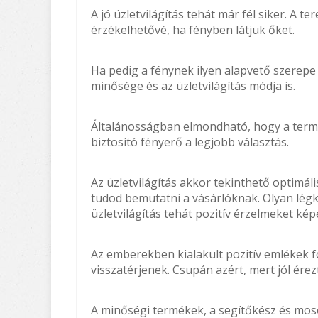
A jó üzletvilágítás tehát már fél siker. A 
érzékelhetővé, ha fényben látjuk őket.
Ha pedig a fénynek ilyen alapvető szerepe
minősége és az üzletvilágítás módja is.
Általánosságban elmondható, hogy a termé
biztosító fényerő a legjobb választás.
Az üzletvilágítás akkor tekinthető optimá
tudod bemutatni a vásárlóknak. Olyan légkö
üzletvilágítás tehát pozitív érzelmeket képe
Az emberekben kialakult pozitív emlékek f
visszatérjenek. Csupán azért, mert jól ére
A minőségi termékek, a segítőkész és mosol