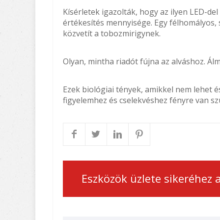
Kísérletek igazolták, hogy az ilyen LED-de
értékesítés mennyisége. Egy félhomályos, s
közvetít a tobozmirigynek.
Olyan, mintha riadót fújna az alváshoz. Álmo
Ezek biológiai tények, amikkel nem lehet é
figyelemhez és cselekvéshez fényre van s
Eszközök üzlete sikeréhez