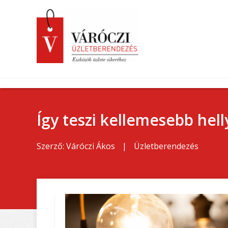
Így teszi kellemesebb hell
Szerző:
Váróczi Ákos
|
Üzletberendezés