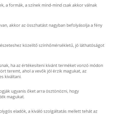
terek, a formák, a színek mind-mind csak akkor válnak
 van, akkor az összhatást nagyban befolyásolja a fény
szeteshez közelítő színhőmérsékletű, jó láthatóságot
lisnak, ha az értékesíteni kívánt terméket vonzó módon
rt teremt, ahol a vevők jól érzik magukat, az
s kiváltani.
ogják ugyanis őket arra ösztönözni, hogy
zték magukat.
ygós eladók, a kiváló szolgáltatás mellett tehát az