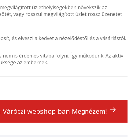
l megvilágított üzlethelyiségekben növekszik az
ötét, vagy rosszul megvilágított üzlet rossz üzenetet
sít, és elveszi a kedvet a nézelődéstől és a vásárlástól.
s nem is érdemes vitába folyni. Így működünk. Az aktív
züksége az embernek.
 a Váróczi webshop-ban
Megnézem!