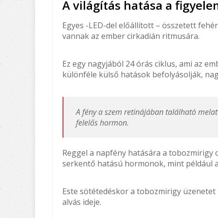
A világítás hatása a figyel
Egyes -LED-del előállított – összetett fehé
vannak az ember cirkadián ritmusára.
Ez egy nagyjából 24 órás ciklus, ami az em
különféle külső hatások befolyásolják, na
A fény a szem retinájában található melat
felelős hormon.
Reggel a napfény hatására a tobozmirigy c
serkentő hatású hormonok, mint például a 
Este sötétedéskor a tobozmirigy üzenetet k
alvás ideje.