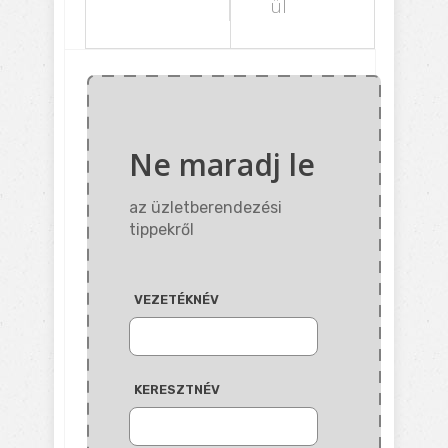
ül
Ne maradj le
az üzletberendezési
tippekről
VEZETÉKNÉV
KERESZTNÉV