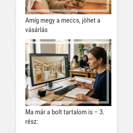
Amíg megy a meccs, jöhet a
vásárlás
Ma már a bolt tartalom is – 3.
rész: