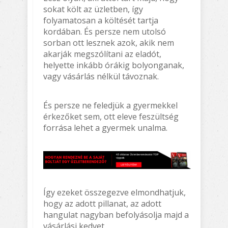
sokat költ az üzletben, így
folyamatosan a költését tartja
kordában. És persze nem utolsó
sorban ott lesznek azok, akik nem
akarják megszólítani az eladót,
helyette inkább órákig bolyonganak,
vagy vásárlás nélkül távoznak.
És persze ne feledjük a gyermekkel
érkezőket sem, ott eleve feszültség
forrása lehet a gyermek unalma.
Így ezeket összegezve elmondhatjuk,
hogy az adott pillanat, az adott
hangulat nagyban befolyásolja majd a
vásárlási kedvet.