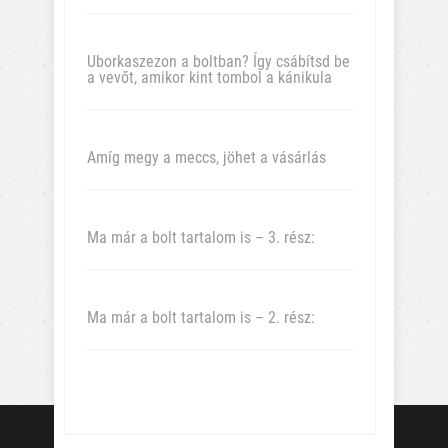
Uborkaszezon a boltban? Így csábítsd be
a vevőt, amikor kint tombol a kánikula
Amíg megy a meccs, jöhet a vásárlás
Ma már a bolt tartalom is – 3. rész:
Ma már a bolt tartalom is – 2. rész: