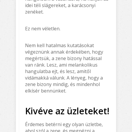
idei téli slágereket, a karácsonyi
zenéket.
Ez nem véletlen.
Nem kell hatalmas kutatásokat
végeznünk annak érdekében, hogy
megértsük, a zene bizony hatással
van ránk. Lesz, ami melankolikus
hangulatba ejt, és lesz, amitől
vidámakká válunk. A lényeg, hogy a
zene bizony mindig, és mindenhol
elkísér bennünket.
Kivéve az üzleteket!
Érdemes betérni egy olyan üzletbe,
ahol szól a zene, és megnézni a