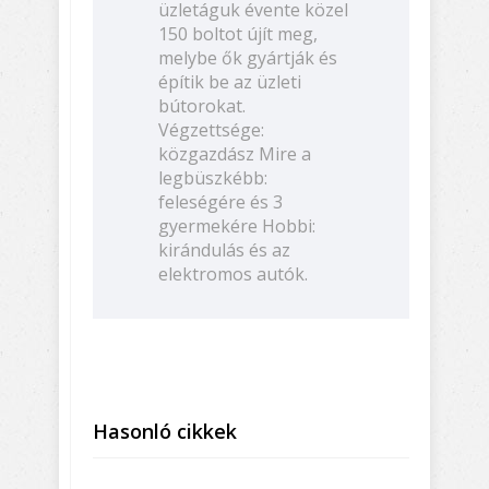
üzletáguk évente közel
150 boltot újít meg,
melybe ők gyártják és
építik be az üzleti
bútorokat.
Végzettsége:
közgazdász Mire a
legbüszkébb:
feleségére és 3
gyermekére Hobbi:
kirándulás és az
elektromos autók.
Hasonló cikkek