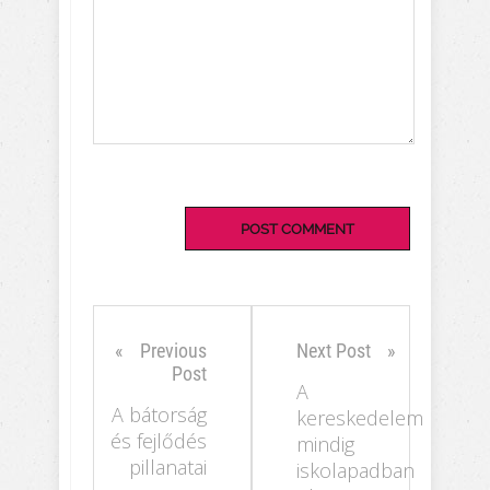
Previous
Next Post
Post
A
A bátorság
kereskedelem
és fejlődés
mindig
pillanatai
iskolapadban