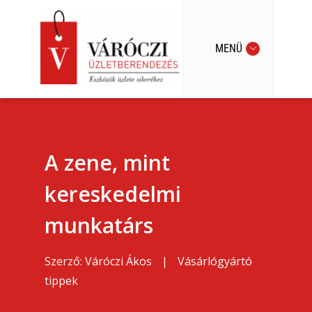
MENÜ
A zene, mint
kereskedelmi
munkatárs
Szerző:
Váróczi Ákos
|
Vásárlógyártó
tippek