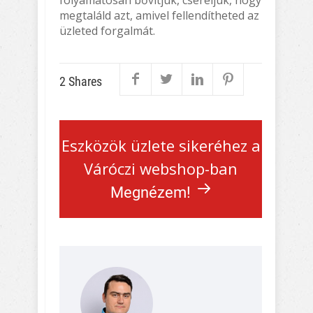
megtaláld azt, amivel fellendítheted az
üzleted forgalmát.
2
Shares
Eszközök üzlete sikeréhez a
Váróczi webshop-ban
Megnézem!