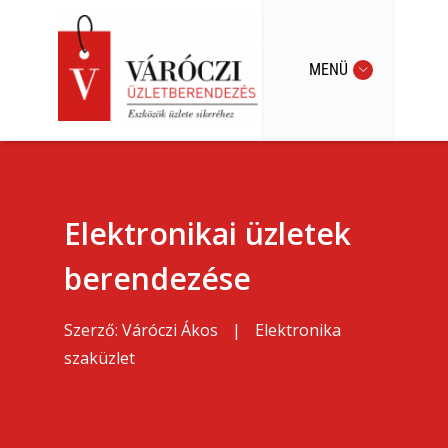
MENÜ
Elektronikai üzletek
berendezése
Szerző:
Váróczi Ákos
|
Elektronika
szaküzlet