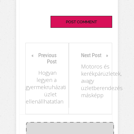
Previous
Next Post
Post
Motoros és
Hogyan
kerékpárüzletek,
legyen a
avagy
gyermekruházati
üzletberendezés
üzlet
másképp
ellenállhatatlan