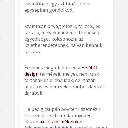
vásárlóban, így azt tanácsolom,
egységben gondolkodj.
Számtalan anyag létezik, fa, acél, és
társaik, melyek mind mind képesek
egyediséget kölcsönözni az
üzletberendezésnek, ha van bennük
fantázia.
Érdemes megtekintened a
HYDRO
design
termékeit, melyek nem csak
tartósak és ellenállóak, de igazán
mutatós és nem véletlenül közkedvelt
darabok.
Ha pedig csupán bővíteni, szétnézni
szeretnél, tedd meg könnyedén,
hiszen
akciós termékeinket
folyamatosan bővítjük, cseréljük, hogy