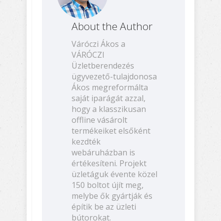
About the Author
Váróczi Ákos a
VÁRÓCZI
Üzletberendezés
ügyvezető-tulajdonosa
Ákos megreformálta
saját iparágát azzal,
hogy a klasszikusan
offline vásárolt
termékeiket elsőként
kezdték
webáruházban is
értékesíteni. Projekt
üzletáguk évente közel
150 boltot újít meg,
melybe ők gyártják és
építik be az üzleti
bútorokat.