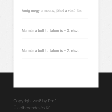
Amíg megy a meccs, jöhet a vásárlás
Ma már a bolt tartalom is – 3. rész:
Ma már a bolt tartalom is – 2. rész:
Copyright 2018 by Profi
Üzletberendezés Kft.